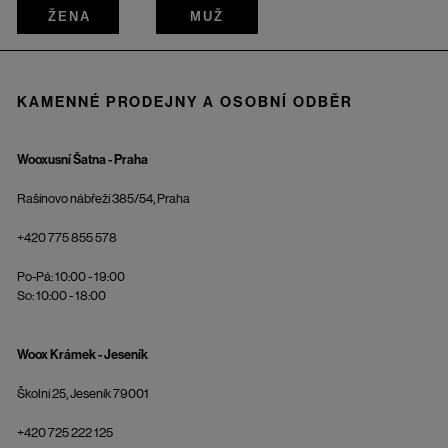
ŽENA
MUŽ
KAMENNÉ PRODEJNY A OSOBNÍ ODBĚR
Wooxusní Šatna - Praha
Rašínovo nábřeží 385/54, Praha
+420 775 855 578
Po-Pá: 10:00 - 19:00
So: 10:00 - 18:00
Woox Krámek - Jeseník
Školní 25, Jeseník 79001
+420 725 222 125