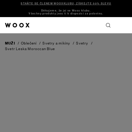
STAŇTE SE ČLENEM WOOXKLUBU, ZÍSKEJTE 50% SLEVU
Děkujeme, že jsi ve Woox klubu.
Všechny produkty jsou ti k dispozici za polovinu.
MUŽI
/
Oblečení
/
Svetry a mikiny
/
Svetry
/
Svetr Leska
Moroccan Blue