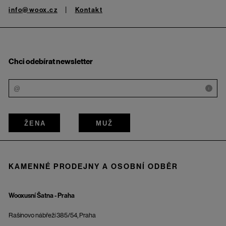
info@woox.cz
Kontakt
Chci odebírat newsletter
i
ŽENA
MUŽ
KAMENNÉ PRODEJNY A OSOBNÍ ODBĚR
Wooxusní Šatna - Praha
Rašínovo nábřeží 385/54, Praha