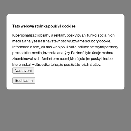
Tato webová stránka používá cookies
K personalizaci obsahu a reklam, poskytování funkcí sociálních
médií a analýze naší návštěvnosti využíváme soubory cookie.
Informace o tom, jak náš web používáte, sdílíme se svými partnery
pro sociální média, inzerci a analýzy. Partneři tyto údaje mohou
zkombinovat s dalšími informacemi, které jste jim poskytli nebo
které získali v důsledku toho, že používáte jejich služby.
Nastavení
Souhlasím