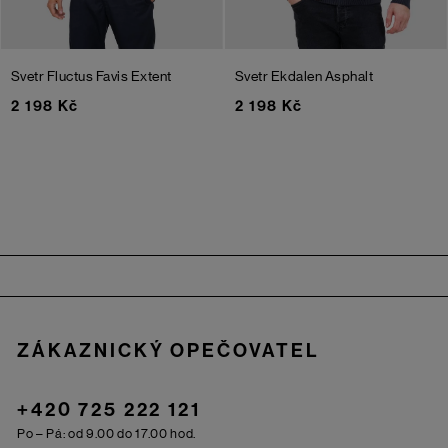
Svetr Fluctus Favis Extent
Svetr Ekdalen
Asphalt
2 198 Kč
2 198 Kč
Zápatí
ZÁKAZNICKÝ OPEČOVATEL
+420 725 222 121
Po – Pá: od 9.00 do 17.00 hod.