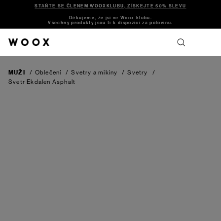
STAŇTE SE ČLENEM WOOXKLUBU, ZÍSKEJTE 50% SLEVU
Děkujeme, že jsi ve Woox klubu.
Všechny produkty jsou ti k dispozici za polovinu.
MUŽI
/
Oblečení
/
Svetry a mikiny
/
Svetry
/
Svetr Ekdalen
Asphalt