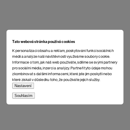
Tato webová stránka používá cookies
K personalizaci obsahu a reklam, poskytování funkcí sociálních
médií a analýze naší návštěvnosti využíváme soubory cookie.
Informace o tom, jak náš web používáte, sdílíme se svými partnery
pro sociální média, inzerci a analýzy. Partneři tyto údaje mohou
zkombinovat s dalšími informacemi, které jste jim poskytli nebo
které získali v důsledku toho, že používáte jejich služby.
Nastavení
Souhlasím