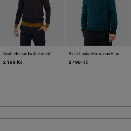
Svetr Fluctus Favis Extent
Svetr Leska
Moroccan Blue
2 198 Kč
2 198 Kč
Zápatí