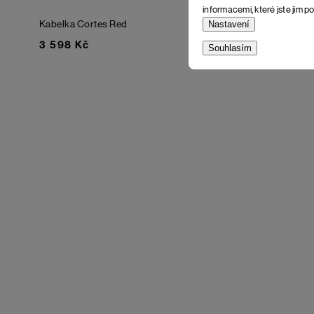
informacemi, které jste jim po
Kabelka Cortes
Red
Kabelka Co
Nastavení
3 598 Kč
3 598 Kč
Souhlasím