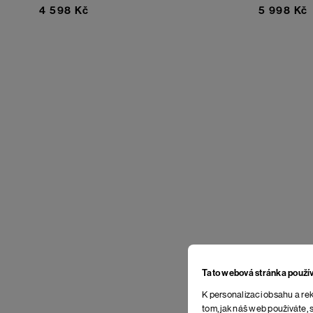
4 598 Kč
5 998 Kč
Tato webová stránka použí
K personalizaci obsahu a rek
tom, jak náš web používáte, s