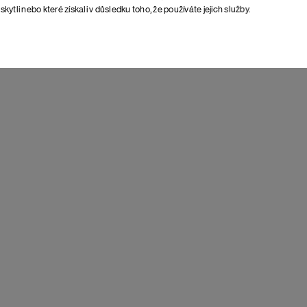
skytli nebo které získali v důsledku toho, že používáte jejich služby.
rtes
Yellow
Kabelka Cortes
Lila
3 598 Kč