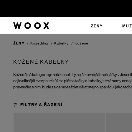
ŽENY
MUŽ
ŽENY
/
Kožedílna
/
Kabelky
/
Kožené
KOŽENÉ KABELKY
Kožedělná kategorie je náš klenot. Ty nejšikovnější brašnářky v Jeseník
nejkvalitnější evropské kůže a plátna tašky a kabelky, které samy nedají
pravnučka s nimi bude za osmdesát let dělat stejnou parádu, jako teď v