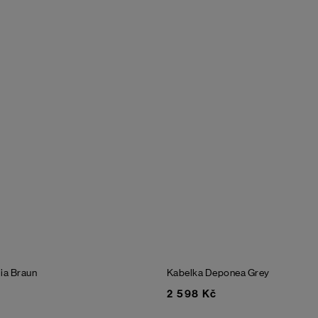
lia
Braun
Kabelka Deponea
Grey
2 598 Kč