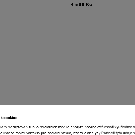
4 598 Kč
vá cookies
lam, poskytování funkcí sociálních médií a analýze naší návštěvnosti využíváme 
dílíme se svými partnery pro sociální média, inzerci a analýzy. Partneři tyto údaj