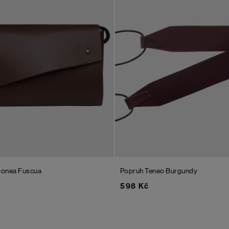
ponea Fuscua
Popruh Teneo
Burgundy
598 Kč