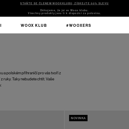
STAŇTE SE ČLENEM WOOXKLUBU, ZÍSKEJTE 50% SLEVU
Děkujeme, že jsi ve Woox klubu.
Všechny produkty jsou ti k dispozici za polovinu.
I
WOOX KLUB
#WOOXERS
u a polském příhraničí pro vás tvoří z
 z ruky. Taky nebudete chtít. Vaše
y.
NOVINKA