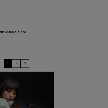
tila Minora
Ibisco
1
2