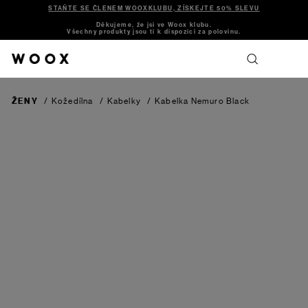
STAŇTE SE ČLENEM WOOXKLUBU, ZÍSKEJTE 50% SLEVU
Děkujeme, že jsi ve Woox klubu.
Všechny produkty jsou ti k dispozici za polovinu.
ŽENY
/
Kožedílna
/
Kabelky
/
Kabelka Nemuro
Black