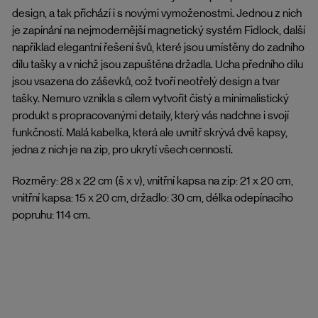
design, a tak přichází i s novými vymoženostmi. Jednou z nich
je zapínání na nejmodernější magnetický systém Fidlock, další
například elegantní řešení švů, které jsou umístěny do zadního
dílu tašky a v nichž jsou zapuštěna držadla. Ucha předního dílu
jsou vsazena do záševků, což tvoří neotřelý design a tvar
tašky. Nemuro vznikla s cílem vytvořit čistý a minimalistický
produkt s propracovanými detaily, který vás nadchne i svojí
funkčností. Malá kabelka, která ale uvnitř skrývá dvě kapsy,
jedna z nich je na zip, pro ukrytí všech cenností.
Rozměry: 28 x 22 cm (š x v), vnitřní kapsa na zip: 21 x 20 cm,
vnitřní kapsa: 15 x 20 cm, držadlo: 30 cm, délka odepínacího
popruhu: 114 cm.