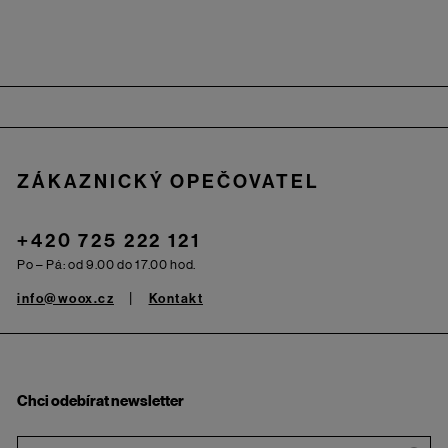
Zápatí
ZÁKAZNICKÝ OPEČOVATEL
+420 725 222 121
Po – Pá: od 9.00 do 17.00 hod.
info@woox.cz
Kontakt
Chci odebírat newsletter