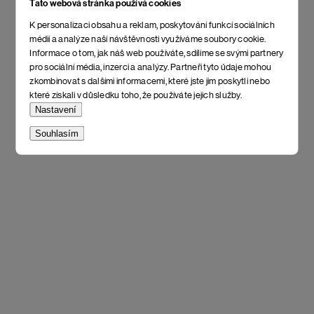
Tato webová stránka používá cookies
K personalizaci obsahu a reklam, poskytování funkcí sociálních
médií a analýze naší návštěvnosti využíváme soubory cookie.
Informace o tom, jak náš web používáte, sdílíme se svými partnery
pro sociální média, inzerci a analýzy. Partneři tyto údaje mohou
zkombinovat s dalšími informacemi, které jste jim poskytli nebo
které získali v důsledku toho, že používáte jejich služby.
Nastavení
Souhlasím