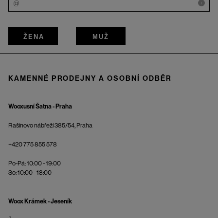
i
ŽENA
MUŽ
KAMENNÉ PRODEJNY A OSOBNÍ ODBĚR
Wooxusní Šatna - Praha
Rašínovo nábřeží 385/54, Praha
+420 775 855 578
Po-Pá: 10:00 - 19:00
So: 10:00 - 18:00
Woox Krámek - Jeseník