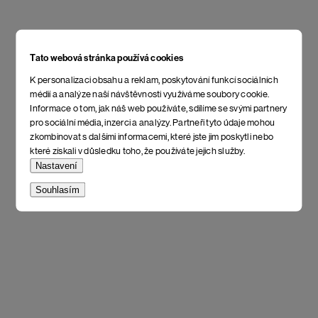
Tato webová stránka používá cookies
K personalizaci obsahu a reklam, poskytování funkcí sociálních
médií a analýze naší návštěvnosti využíváme soubory cookie.
Informace o tom, jak náš web používáte, sdílíme se svými partnery
pro sociální média, inzerci a analýzy. Partneři tyto údaje mohou
zkombinovat s dalšími informacemi, které jste jim poskytli nebo
které získali v důsledku toho, že používáte jejich služby.
Nastavení
Souhlasím