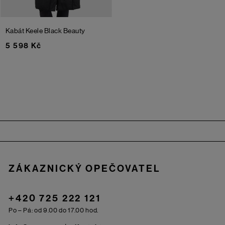
Kabát Keele
Black Beauty
5 598 Kč
Zápatí
ZÁKAZNICKÝ OPEČOVATEL
+420 725 222 121
Po – Pá: od 9.00 do 17.00 hod.