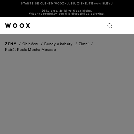
STAŇTE SE ČLENEM WOOXKLUBU, ZÍSKEJTE 50% SLEVU
Děkujeme, že jsi ve Woox klubu.
Všechny produkty jsou ti k dispozici za polovinu.
ŽENY
/
Oblečení
/
Bundy a kabáty
/
Zimní
/
Kabát Keele
Mocha Mousse