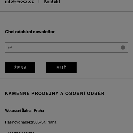
info@woox.cz
Kontakt
Chci odebírat newsletter
i
ŽENA
MUŽ
KAMENNÉ PRODEJNY A OSOBNÍ ODBĚR
Wooxusní Šatna - Praha
Rašínovo nábřeží 385/54, Praha