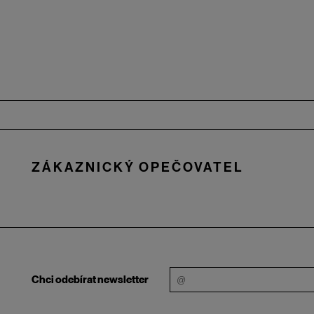
Zápatí
ZÁKAZNICKÝ OPEČOVATEL
Chci odebírat newsletter