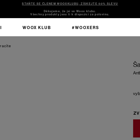
STAŇTE SE ČLENEM WOOXKLUBU, ZÍSKEJTE 50% SLEVU
Děkujeme, že jsi ve Woox klubu.
Všechny produkty jsou ti k dispozici za polovinu.
I
WOOX KLUB
#WOOXERS
racite
Ša
Ant
ZV