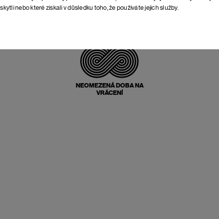
skytli nebo které získali v důsledku toho, že používáte jejich služby.
POŠTOVNÉ ZPĚT
ZDARMA
NEOMEZENÁ DOBA NA
VRÁCENÍ