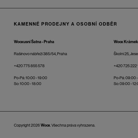
KAMENNÉ PRODEJNY A OSOBNÍ ODBĚR
Wooxusní Šatna - Praha
Woox Krámek 
Rašínovo nábřeží 385/54, Praha
Školní 25, Jes
+420 775 855 578
+420 725 222 
Po-Pá: 10:00 - 19:00
Po-Pá: 09:00 -
So: 10:00 - 18:00
So: 09:00 - 12
Copyright 2026
Woox
. Všechna práva vyhrazena.