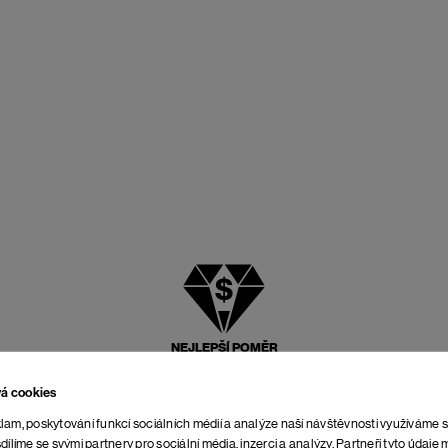
NEJLEPŠÍ POMĚR
CENY A KVALITY
vá cookies
lam, poskytování funkcí sociálních médií a analýze naší návštěvnosti využíváme 
dílíme se svými partnery pro sociální média, inzerci a analýzy. Partneři tyto údaj