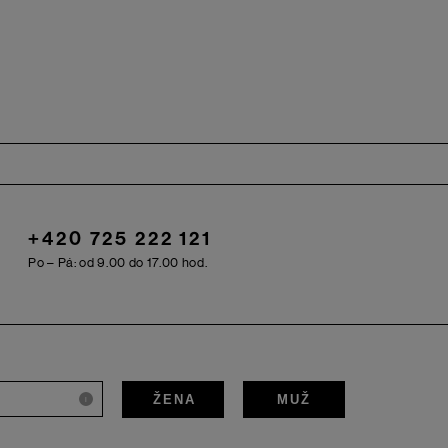
+420 725 222 121
Po – Pá: od 9.00 do 17.00 hod.
ŽENA
MUŽ
i