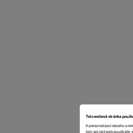
Tato webová stránka použí
K personalizaci obsahu a rek
tom, jak náš web používáte, s