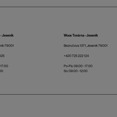
- Jeseník
Woox Továrna - Jeseník
eník 79001
Bezručova 1371, Jeseník 79001
125
+420 725 222 124
 17:00
Po-Pá: 09:00 - 17:00
:00
So: 09:00 - 12:00