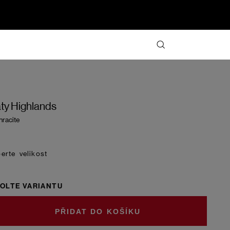
ty Highlands
hracite
velikost
OLTE VARIANTU
DO KOŠÍKU