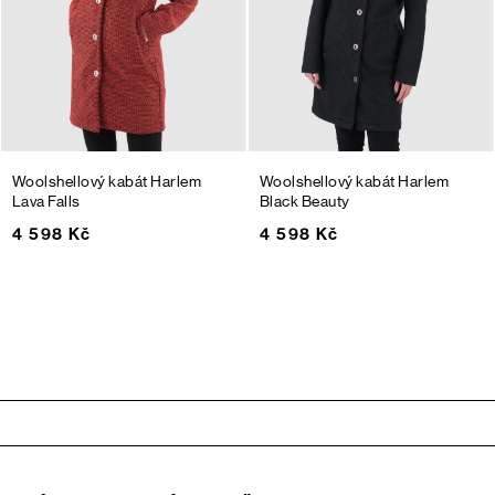
Woolshellový kabát Harlem
Woolshellový kabát Harlem
Lava Falls
Black Beauty
4 598 Kč
4 598 Kč
Zápatí