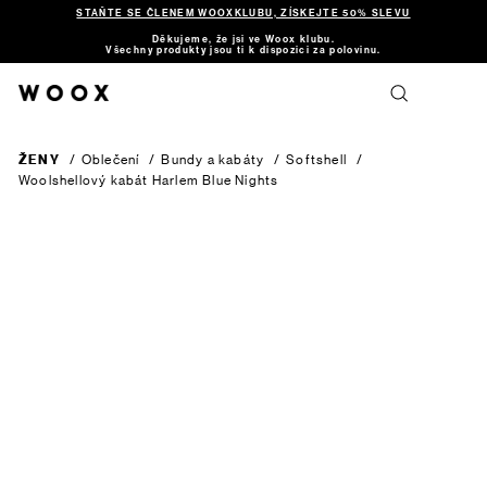
STAŇTE SE ČLENEM WOOXKLUBU, ZÍSKEJTE 50% SLEVU
Děkujeme, že jsi ve Woox klubu.
Všechny produkty jsou ti k dispozici za polovinu.
ŽENY
/
Oblečení
/
Bundy a kabáty
/
Softshell
/
Woolshellový kabát Harlem
Blue Nights