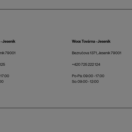
- Jeseník
Woox Továrna - Jeseník
eník 79001
Bezručova 1371, Jeseník 79001
125
+420 725 222 124
 17:00
Po-Pá: 09:00 - 17:00
:00
So: 09:00 - 12:00