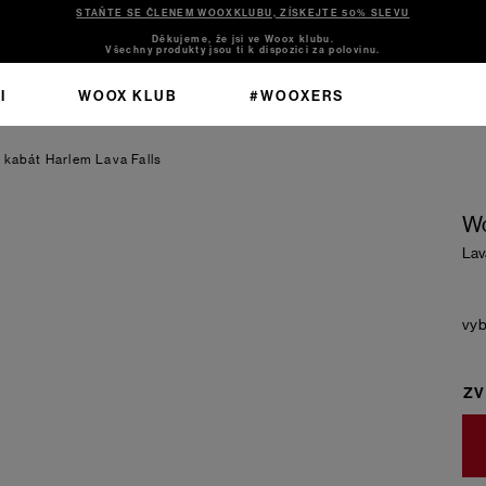
STAŇTE SE ČLENEM WOOXKLUBU, ZÍSKEJTE 50% SLEVU
Děkujeme, že jsi ve Woox klubu.
Všechny produkty jsou ti k dispozici za polovinu.
I
WOOX KLUB
#WOOXERS
ý kabát Harlem
Lava Falls
Wo
Lav
ZV