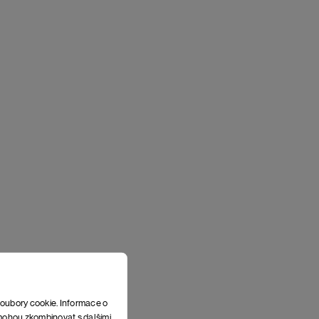
soubory cookie. Informace o
e mohou zkombinovat s dalšími