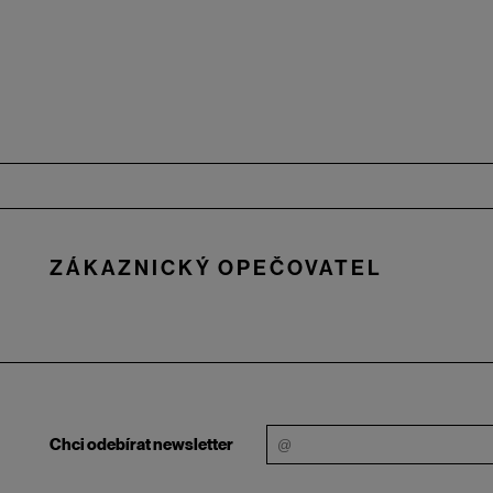
Zápatí
ZÁKAZNICKÝ OPEČOVATEL
Chci odebírat newsletter