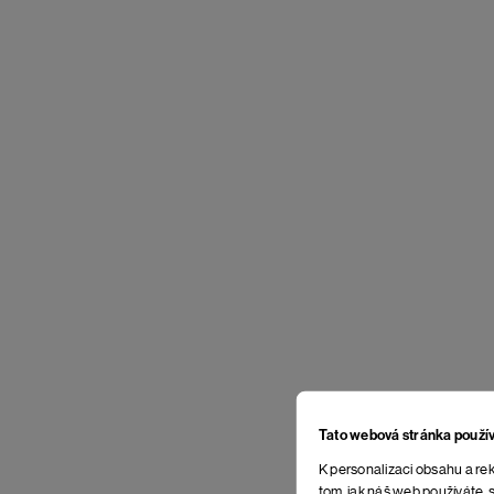
Tato webová stránka použí
K personalizaci obsahu a rek
tom, jak náš web používáte, s