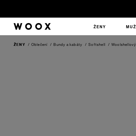
ŽENY
MUŽ
ŽENY
/
Oblečení
/
Bundy a kabáty
/
Softshell
/
Woolshellov