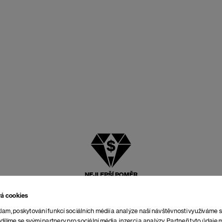
NEJLEPŠÍ POMĚR
CENY A KVALITY
vá cookies
lam, poskytování funkcí sociálních médií a analýze naší návštěvnosti využíváme 
dílíme se svými partnery pro sociální média, inzerci a analýzy. Partneři tyto údaj