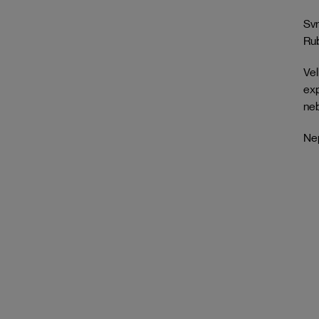
Svr
Rub
Vel
exp
neb
Nep