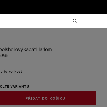
olshellový kabát Harlem
a Falls
velikost
OLTE VARIANTU
DO KOŠÍKU