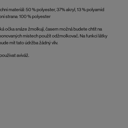
chní materiál: 50 % polyester, 37% akryl, 13 % polyamid
ní strana: 100 % polyester
ká očka snáze žmolkují, časem možná budete chtít na
onovaných místech použít odžmolkovač. Na funkci látky
ude mít tato údržba žádný vliv.
oužívat aviváž.