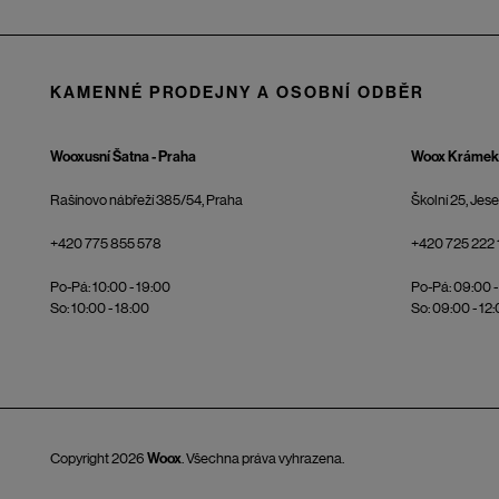
KAMENNÉ PRODEJNY A OSOBNÍ ODBĚR
Wooxusní Šatna - Praha
Woox Krámek 
Rašínovo nábřeží 385/54, Praha
Školní 25, Jes
+420 775 855 578
+420 725 222 
Po-Pá: 10:00 - 19:00
Po-Pá: 09:00 -
So: 10:00 - 18:00
So: 09:00 - 12
Copyright 2026
Woox
. Všechna práva vyhrazena.