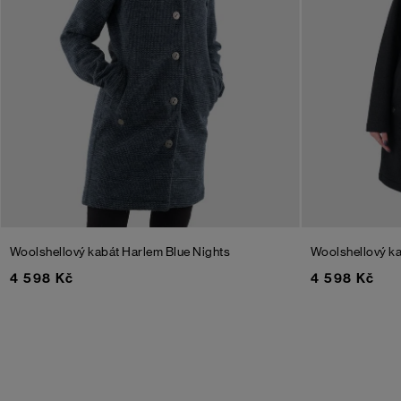
Woolshellový kabát Harlem
Blue Nights
Woolshellový k
4 598 Kč
4 598 Kč