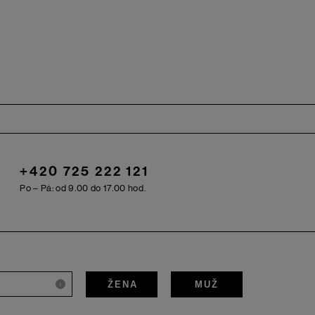
+420 725 222 121
Po – Pá: od 9.00 do 17.00 hod.
ŽENA
MUŽ
i