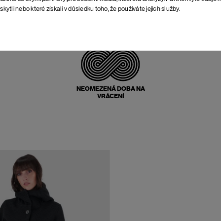
skytli nebo které získali v důsledku toho, že používáte jejich služby.
POŠTOVNÉ ZPĚT
ZDARMA
NEOMEZENÁ DOBA NA
VRÁCENÍ