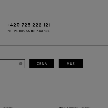
+420 725 222 121
Po – Pá: od 9.00 do 17.00 hod.
ŽENA
MUŽ
i