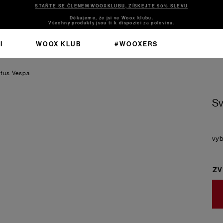
STAŇTE SE ČLENEM WOOXKLUBU, ZÍSKEJTE 50% SLEVU
Děkujeme, že jsi ve Woox klubu.
Všechny produkty jsou ti k dispozici za polovinu.
I
WOOX KLUB
#WOOXERS
ctus Vespa
Sv
ZV