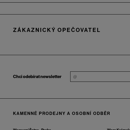
Zápatí
ZÁKAZNICKÝ OPEČOVATEL
Chci odebírat newsletter
KAMENNÉ PRODEJNY A OSOBNÍ ODBĚR