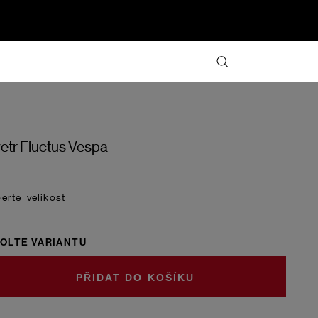
etr Fluctus Vespa
velikost
OLTE VARIANTU
DO KOŠÍKU