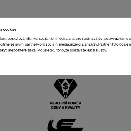
vá cookies
lam, poskytování funkcí sociálních médií a analýze naší návštěvnosti využíváme 
dílíme se svými partnery pro sociální média, inzerci a analýzy. Partneři tyto údaj
skytli nebo které získali v důsledku toho, že používáte jejich služby.
NEJLEPŠÍ POMĚR
CENY A KVALITY