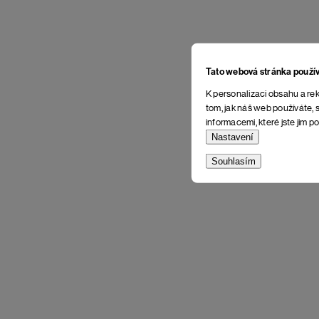
Tato webová stránka použí
K personalizaci obsahu a rek
tom, jak náš web používáte, s
informacemi, které jste jim po
Nastavení
Souhlasím