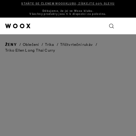
STAŇTE SE ČLENEM WOOXKLUBU, ZÍSKEJTE 50% SLEVU
Děkujeme, že jsi ve Woox klubu.
Všechny produkty jsou ti k dispozici za polovinu.
ŽENY
/
Oblečení
/
Trika
/
Tříčtvrteční rukáv
/
Triko Ellen Long
Thai Curry