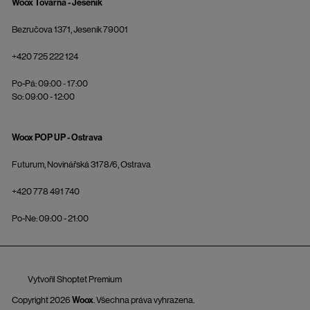
Woox Továrna - Jeseník
Bezručova 1371, Jeseník 79001
+420 725 222 124
Po-Pá: 09:00 - 17:00
So: 09:00 - 12:00
Woox POP UP - Ostrava
Futurum, Novinářská 3178/6, Ostrava
+420 778 491 740
Po-Ne: 09:00 - 21:00
Vytvořil Shoptet Premium
Copyright 2026
Woox
. Všechna práva vyhrazena.