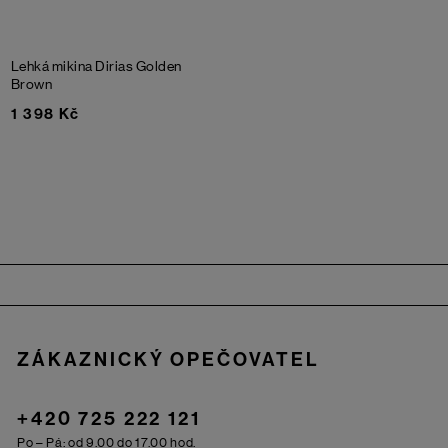
Lehká mikina Dirias
Golden
Brown
1 398 Kč
Zápatí
ZÁKAZNICKÝ OPEČOVATEL
+420 725 222 121
Po – Pá: od 9.00 do 17.00 hod.