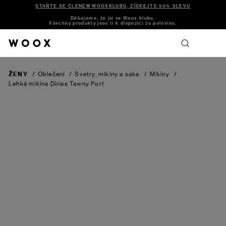
STAŇTE SE ČLENEM WOOXKLUBU, ZÍSKEJTE 50% SLEVU
Děkujeme, že jsi ve Woox klubu.
Všechny produkty jsou ti k dispozici za polovinu.
ŽENY
/
Oblečení
/
Svetry, mikiny a saka
/
Mikiny
/
Lehká mikina Dirias
Tawny Port