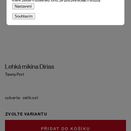
které získali v důsledku toho, že používáte jejich služby.
Nastavení
Souhlasím
Lehká mikina Dirias
Tawny Port
velikost
ZVOLTE VARIANTU
DO KOŠÍKU