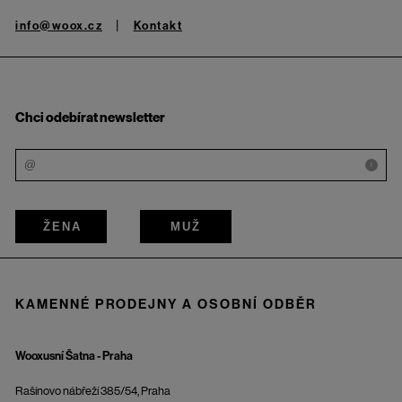
info@woox.cz
Kontakt
Chci odebírat newsletter
i
ŽENA
MUŽ
KAMENNÉ PRODEJNY A OSOBNÍ ODBĚR
Wooxusní Šatna - Praha
Rašínovo nábřeží 385/54, Praha