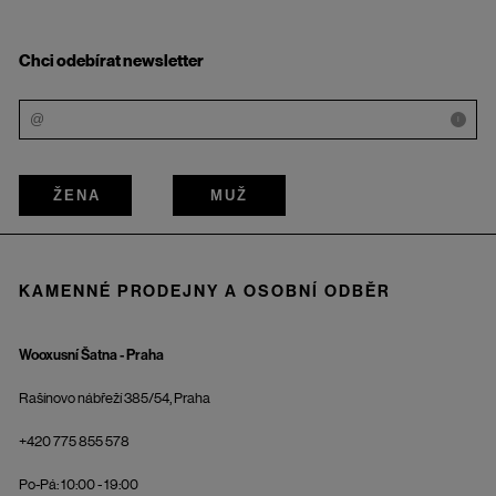
Chci odebírat newsletter
i
ŽENA
MUŽ
KAMENNÉ PRODEJNY A OSOBNÍ ODBĚR
Wooxusní Šatna - Praha
Rašínovo nábřeží 385/54, Praha
+420 775 855 578
Po-Pá: 10:00 - 19:00