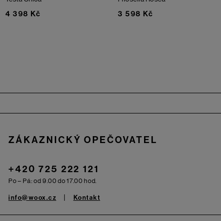
4 398 Kč
3 598 Kč
Zápatí
ZÁKAZNICKÝ OPEČOVATEL
+420 725 222 121
Po – Pá: od 9.00 do 17.00 hod.
info@woox.cz
Kontakt