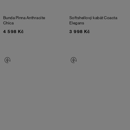
Bunda Pinna Anthracite
Softshellový kabát Coacta
Chica
Elegans
4 598 Kč
3 998 Kč