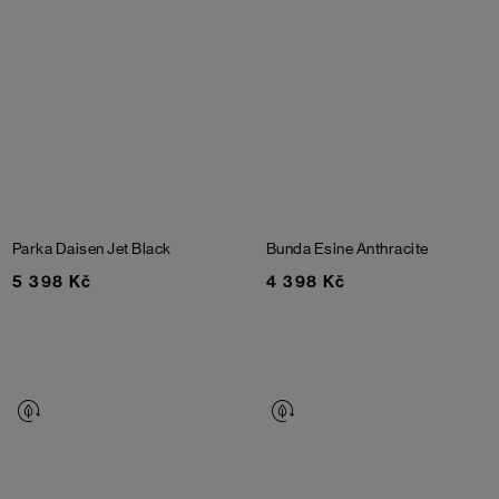
Parka Daisen
Jet Black
Bunda Esine
Anthracite
5 398 Kč
4 398 Kč