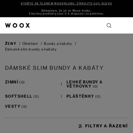
STAŇTE SE ČLENEM WOOXKLUBU, ZÍSKEJTE 50% SLEVU
Děkujeme, že jsi ve Woox klubu.
Všechny produkty jsou ti k dispozici za polovinu.
ŽENY
/
Oblečení
/
Bundy a kabáty
/
Dámské slim bundy a kabáty
DÁMSKÉ SLIM BUNDY A KABÁTY
ZIMNÍ
LEHKÉ BUNDY A
VĚTROVKY
SOFTSHELL
PLÁŠTĚNKY
VESTY