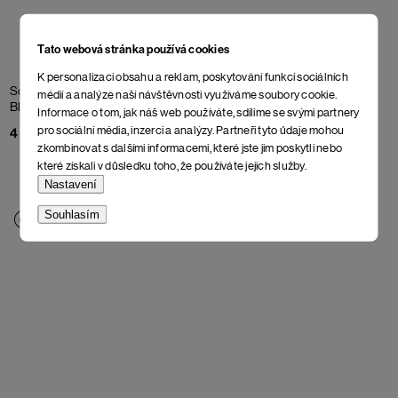
Tato webová stránka používá cookies
K personalizaci obsahu a reklam, poskytování funkcí sociálních
Softshellová parka Aprica
Softshellová parka Aprica
médií a analýze naší návštěvnosti využíváme soubory cookie.
Black Beauty
High Rise
Informace o tom, jak náš web používáte, sdílíme se svými partnery
pro sociální média, inzerci a analýzy. Partneři tyto údaje mohou
4 398 Kč
4 398 Kč
zkombinovat s dalšími informacemi, které jste jim poskytli nebo
které získali v důsledku toho, že používáte jejich služby.
Nastavení
Souhlasím