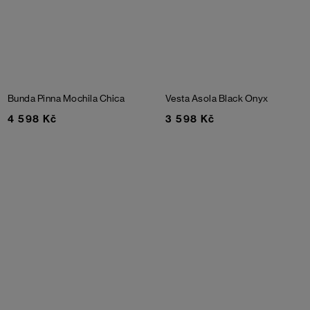
Bunda Pinna Mochila Chica
Vesta Asola
Black Onyx
4 598 Kč
3 598 Kč