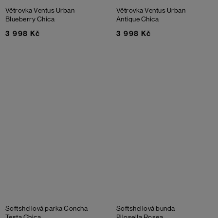
Větrovka Ventus Urban
Větrovka Ventus Urban
Blueberry Chica
Antique Chica
3 998 Kč
3 998 Kč
Softshellová parka Concha
Softshellová bunda
Testa Chica
Pilosella Rosea