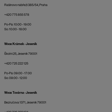
Rašínovo nábřeží 385/54, Praha
+420 775 855 578
Po-Pá: 10:00 - 19:00
So: 10:00 - 18:00
Woox Krámek - Jeseník
Školní 25, Jeseník 79001
+420 725 222 125
Po-Pá: 09:00 - 17:00
So: 09:00 - 12:00
Woox Továrna - Jeseník
Bezručova 1371, Jeseník 79001