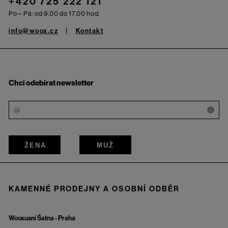
+420 725 222 121
Po – Pá: od 9.00 do 17.00 hod.
info@woox.cz
Kontakt
Chci odebírat newsletter
i
ŽENA
MUŽ
KAMENNÉ PRODEJNY A OSOBNÍ ODBĚR
Wooxusní Šatna - Praha