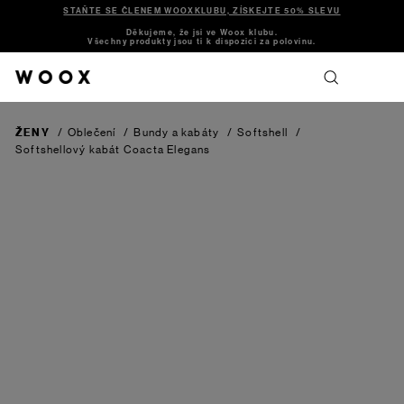
STAŇTE SE ČLENEM WOOXKLUBU, ZÍSKEJTE 50% SLEVU
Děkujeme, že jsi ve Woox klubu.
Všechny produkty jsou ti k dispozici za polovinu.
ŽENY
/
Oblečení
/
Bundy a kabáty
/
Softshell
/
Softshellový kabát Coacta Elegans