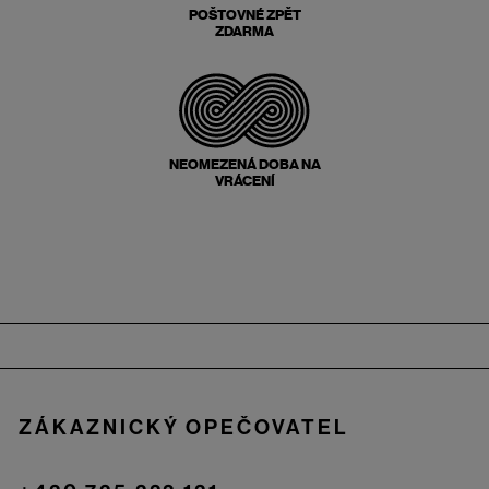
POŠTOVNÉ ZPĚT
ZDARMA
NEOMEZENÁ DOBA NA
VRÁCENÍ
Zápatí
ZÁKAZNICKÝ OPEČOVATEL