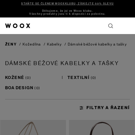
STAŇTE SE ČLENEM WOOXKLUBU, ZÍSKEJTE 50% SLEVU
Děkujeme, že jsi ve Woox klubu.
Všechny produkty jsou ti k dispozici za polovinu.
ŽENY
/
Kožedílna
/
Kabelky
/
Dámské béžové kabelky a tašky
DÁMSKÉ BÉŽOVÉ KABELKY A TAŠKY
KOŽENÉ
TEXTILNÍ
BOA DESIGN