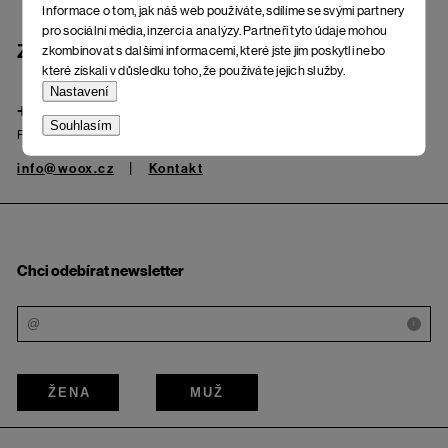
Informace o tom, jak náš web používáte, sdílíme se svými partnery
pro sociální média, inzerci a analýzy. Partneři tyto údaje mohou
ZÁKAZNICKÝ OPEČOVATEL
zkombinovat s dalšími informacemi, které jste jim poskytli nebo
které získali v důsledku toho, že používáte jejich služby.
Nastavení
+420 725 222 121
Souhlasím
Po – Pá: od 9.00 do 17.00 hod.
info@woox.cz
Kontakt
Chci odebírat newsletter
i
ŽENA
MUŽ