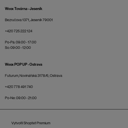
Woox Továrna - Jeseník
Bezručova 1371, Jeseník 79001
+420 725 222 124
Po-Pá: 09:00 - 17:00
So: 09:00 - 12:00
Woox POP UP - Ostrava
Futurum, Novinářská 3178/6, Ostrava
+420 778 491 740
Po-Ne: 09:00 - 21:00
Vytvořil Shoptet Premium