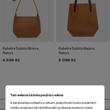
Kabelka Subtila Minora
Kabelka Subtila Majora
Natura
Natura
4 598 Kč
5 098 Kč
Tato webová stránka používá cookies
Zápatí
K personalizaci obsahu a reklam, poskytování funkcí sociálních
médií a analýze naší návštěvnosti využíváme soubory cookie.