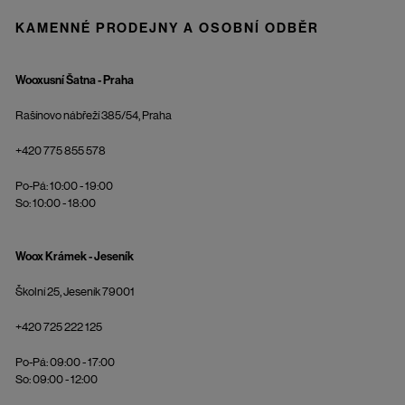
KAMENNÉ PRODEJNY A OSOBNÍ ODBĚR
Wooxusní Šatna - Praha
Rašínovo nábřeží 385/54, Praha
+420 775 855 578
Po-Pá: 10:00 - 19:00
So: 10:00 - 18:00
Woox Krámek - Jeseník
Školní 25, Jeseník 79001
+420 725 222 125
Po-Pá: 09:00 - 17:00
So: 09:00 - 12:00