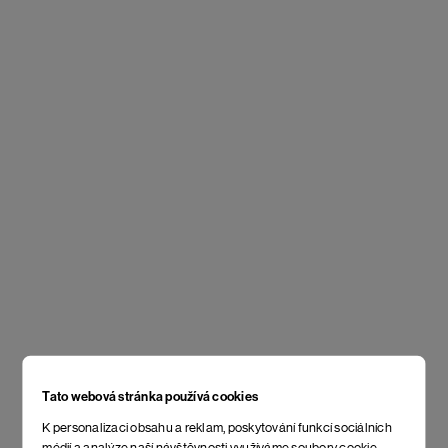
Tato webová stránka používá cookies
K personalizaci obsahu a reklam, poskytování funkcí sociálních
médií a analýze naší návštěvnosti využíváme soubory cookie.