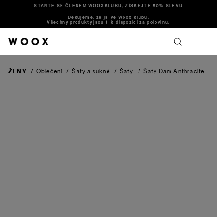
STAŇTE SE ČLENEM WOOXKLUBU, ZÍSKEJTE 50% SLEVU
Děkujeme, že jsi ve Woox klubu.
Všechny produkty jsou ti k dispozici za polovinu.
ŽENY
/
Oblečení
/
Šaty a sukně
/
Šaty
/
Šaty Dam
Anthracite