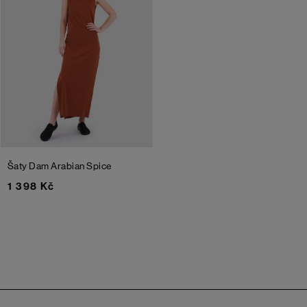
Šaty Dam
Arabian Spice
1 398 Kč
Zápatí