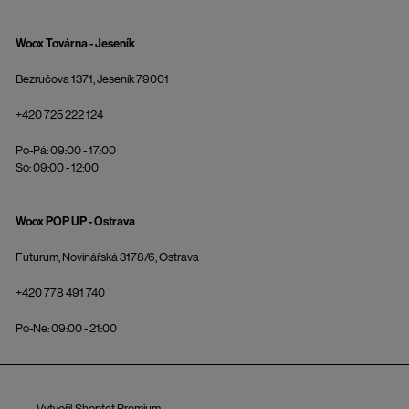
Woox Továrna - Jeseník
Bezručova 1371, Jeseník 79001
+420 725 222 124
Po-Pá: 09:00 - 17:00
So: 09:00 - 12:00
Woox POP UP - Ostrava
Futurum, Novinářská 3178/6, Ostrava
+420 778 491 740
Po-Ne: 09:00 - 21:00
Vytvořil Shoptet Premium