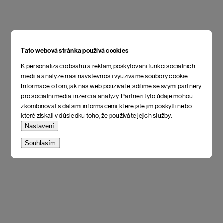
Tato webová stránka používá cookies
K personalizaci obsahu a reklam, poskytování funkcí sociálních
médií a analýze naší návštěvnosti využíváme soubory cookie.
Informace o tom, jak náš web používáte, sdílíme se svými partnery
pro sociální média, inzerci a analýzy. Partneři tyto údaje mohou
zkombinovat s dalšími informacemi, které jste jim poskytli nebo
které získali v důsledku toho, že používáte jejich služby.
Nastavení
Souhlasím