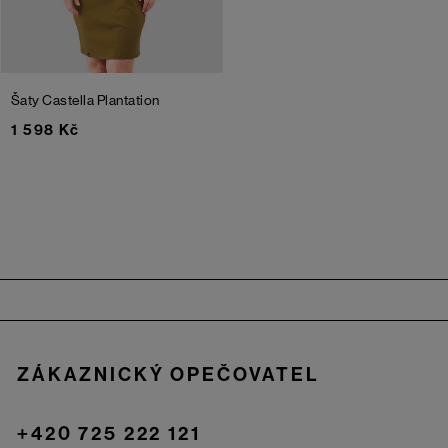
Šaty Castella
Plantation
1 598 Kč
Zápatí
ZÁKAZNICKÝ OPEČOVATEL
+420 725 222 121