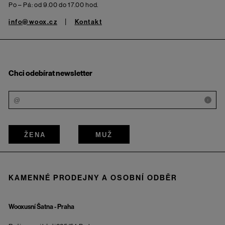
Po – Pá: od 9.00 do 17.00 hod.
info@woox.cz
Kontakt
Chci odebírat newsletter
i
ŽENA
MUŽ
KAMENNÉ PRODEJNY A OSOBNÍ ODBĚR
Wooxusní Šatna - Praha