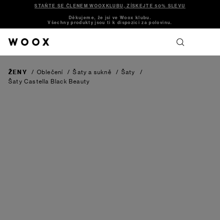
STAŇTE SE ČLENEM WOOXKLUBU, ZÍSKEJTE 50% SLEVU
Děkujeme, že jsi ve Woox klubu.
Všechny produkty jsou ti k dispozici za polovinu.
ŽENY
/
Oblečení
/
Šaty a sukně
/
Šaty
/
Šaty Castella
Black Beauty