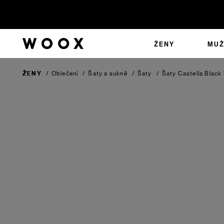
ŽENY
MUŽ
ŽENY
/
Oblečení
/
Šaty a sukně
/
Šaty
/
Šaty Castella
Black