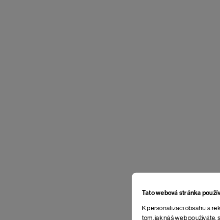
Tato webová stránka použí
K personalizaci obsahu a rek
tom, jak náš web používáte, s