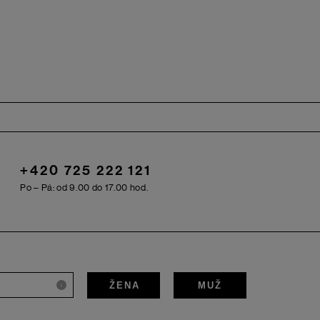
+420 725 222 121
Po – Pá: od 9.00 do 17.00 hod.
ŽENA
MUŽ
i