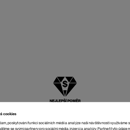
NEJLEPŠÍ POMĚR
CENY A KVALITY
vá cookies
lam, poskytování funkcí sociálních médií a analýze naší návštěvnosti využíváme 
dílíme se svými partnery pro sociální média, inzerci a analýzy. Partneři tyto údaj