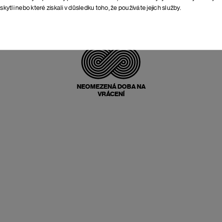
skytli nebo které získali v důsledku toho, že používáte jejich služby.
POŠTOVNÉ ZPĚT
ZDARMA
NEOMEZENÁ DOBA NA
VRÁCENÍ