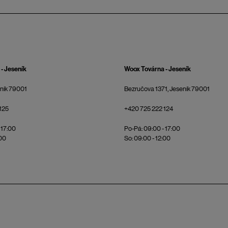
- Jeseník
Woox Továrna - Jeseník
eník 79001
Bezručova 1371, Jeseník 79001
125
+420 725 222 124
 17:00
Po-Pá: 09:00 - 17:00
:00
So: 09:00 - 12:00