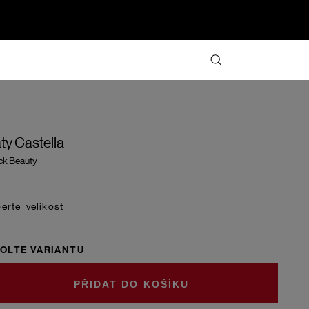
ty Castella
ck Beauty
velikost
OLTE VARIANTU
DO KOŠÍKU