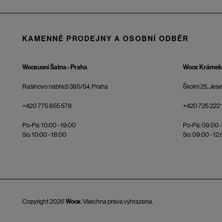
KAMENNÉ PRODEJNY A OSOBNÍ ODBĚR
Wooxusní Šatna - Praha
Woox Krámek 
Rašínovo nábřeží 385/54, Praha
Školní 25, Jes
+420 775 855 578
+420 725 222 
Po-Pá: 10:00 - 19:00
Po-Pá: 09:00 -
So: 10:00 - 18:00
So: 09:00 - 12
Copyright 2026
Woox
. Všechna práva vyhrazena.