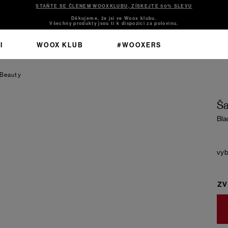
STAŇTE SE ČLENEM WOOXKLUBU, ZÍSKEJTE 50% SLEVU
Děkujeme, že jsi ve Woox klubu.
Všechny produkty jsou ti k dispozici za polovinu.
I
WOOX KLUB
#WOOXERS
 Beauty
Ša
Bla
ZV