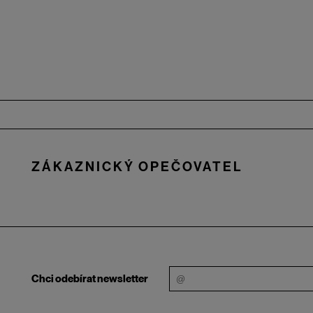
Zápatí
ZÁKAZNICKÝ OPEČOVATEL
Chci odebírat newsletter