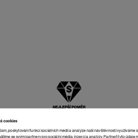
NEJLEPŠÍ POMĚR
CENY A KVALITY
vá cookies
lam, poskytování funkcí sociálních médií a analýze naší návštěvnosti využíváme 
dílíme se svými partnery pro sociální média, inzerci a analýzy. Partneři tyto údaj