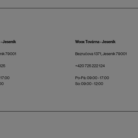
- Jeseník
Woox Továrna - Jeseník
eník 79001
Bezručova 1371, Jeseník 79001
125
+420 725 222 124
 17:00
Po-Pá: 09:00 - 17:00
:00
So: 09:00 - 12:00