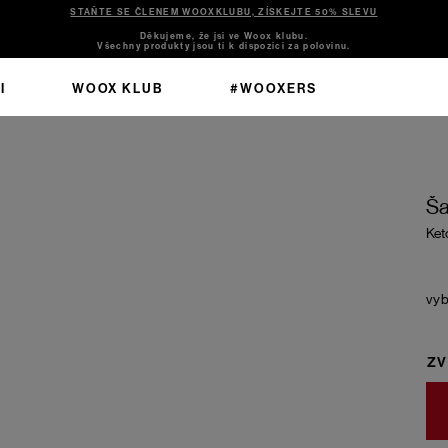
STAŇTE SE ČLENEM WOOXKLUBU, ZÍSKEJTE 50% SLEVU
Děkujeme, že jsi ve Woox klubu.
Všechny produkty jsou ti k dispozici za polovinu.
I
WOOX KLUB
#WOOXERS
Ša
Ket
ZV