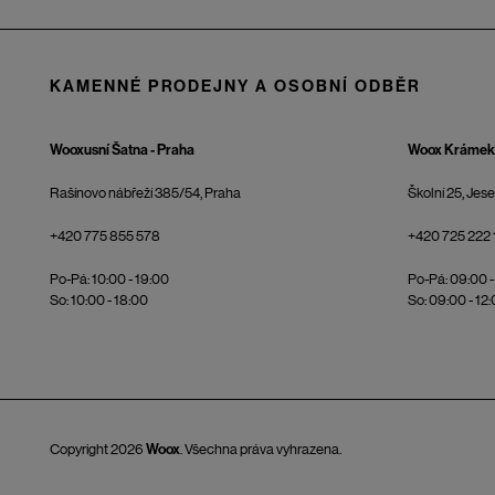
KAMENNÉ PRODEJNY A OSOBNÍ ODBĚR
Wooxusní Šatna - Praha
Woox Krámek 
Rašínovo nábřeží 385/54, Praha
Školní 25, Jes
+420 775 855 578
+420 725 222 
Po-Pá: 10:00 - 19:00
Po-Pá: 09:00 -
So: 10:00 - 18:00
So: 09:00 - 12
Copyright 2026
Woox
. Všechna práva vyhrazena.