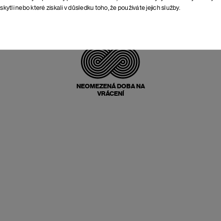
skytli nebo které získali v důsledku toho, že používáte jejich služby.
POŠTOVNÉ ZPĚT
ZDARMA
NEOMEZENÁ DOBA NA
VRÁCENÍ