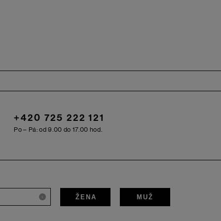
+420 725 222 121
Po – Pá: od 9.00 do 17.00 hod.
ŽENA
MUŽ
i