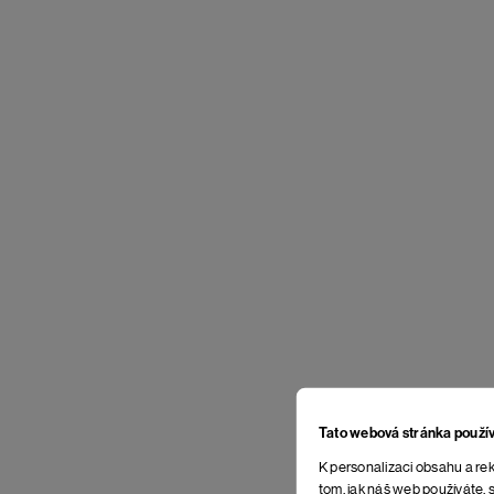
Tato webová stránka použí
K personalizaci obsahu a rek
tom, jak náš web používáte, s