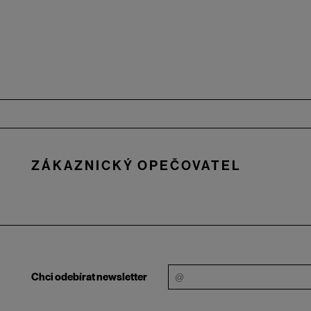
Zápatí
ZÁKAZNICKÝ OPEČOVATEL
Chci odebírat newsletter