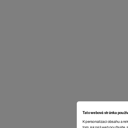
Tato webová stránka použí
K personalizaci obsahu a rek
tom, jak náš web používáte, s