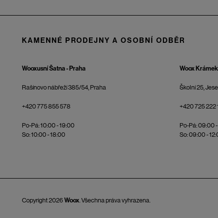
KAMENNÉ PRODEJNY A OSOBNÍ ODBĚR
Wooxusní Šatna - Praha
Woox Krámek 
Rašínovo nábřeží 385/54, Praha
Školní 25, Jes
+420 775 855 578
+420 725 222 
Po-Pá: 10:00 - 19:00
Po-Pá: 09:00 -
So: 10:00 - 18:00
So: 09:00 - 12
Copyright 2026
Woox
. Všechna práva vyhrazena.