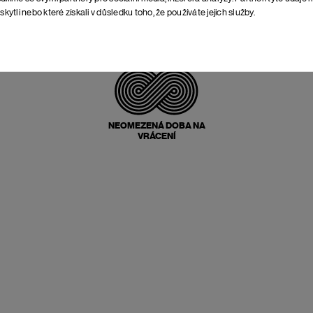
skytli nebo které získali v důsledku toho, že používáte jejich služby.
POŠTOVNÉ ZPĚT
ZDARMA
NEOMEZENÁ DOBA NA
VRÁCENÍ