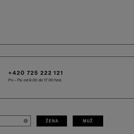
+420 725 222 121
Po – Pá: od 9.00 do 17.00 hod.
ŽENA
MUŽ
i