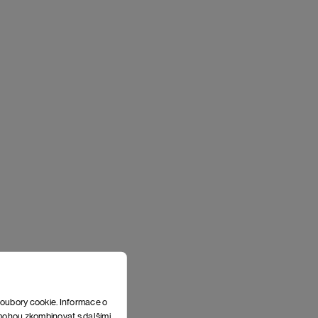
soubory cookie. Informace o
e mohou zkombinovat s dalšími