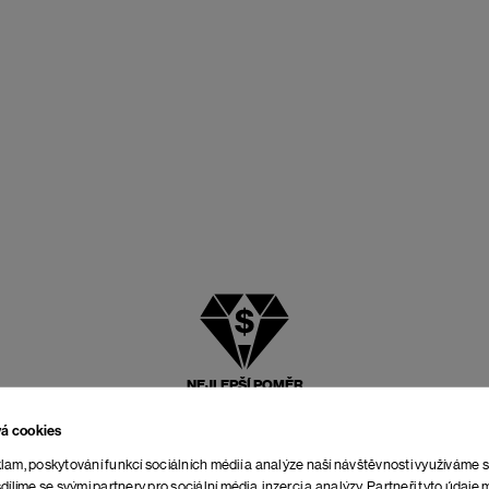
NEJLEPŠÍ POMĚR
CENY A KVALITY
vá cookies
lam, poskytování funkcí sociálních médií a analýze naší návštěvnosti využíváme 
dílíme se svými partnery pro sociální média, inzerci a analýzy. Partneři tyto údaj