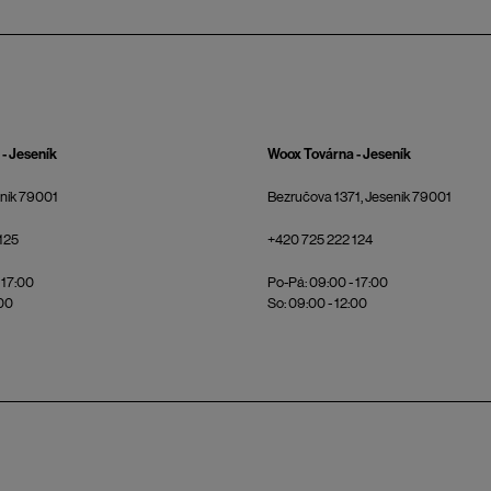
- Jeseník
Woox Továrna - Jeseník
eník 79001
Bezručova 1371, Jeseník 79001
125
+420 725 222 124
 17:00
Po-Pá: 09:00 - 17:00
:00
So: 09:00 - 12:00