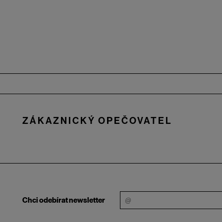
Zápatí
ZÁKAZNICKÝ OPEČOVATEL
Chci odebírat newsletter