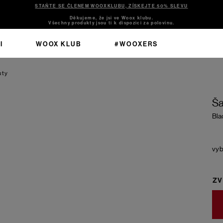
STAŇTE SE ČLENEM WOOXKLUBU, ZÍSKEJTE 50% SLEVU
Děkujeme, že jsi ve Woox klubu.
Všechny produkty jsou ti k dispozici za polovinu.
I
WOOX KLUB
#WOOXERS
uty
Ša
Bla
ZV