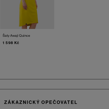
Šaty Awaji
Quince
1 598 Kč
Zápatí
ZÁKAZNICKÝ OPEČOVATEL