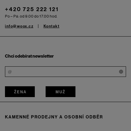
+420 725 222 121
Po – Pá: od 9.00 do 17.00 hod.
info@woox.cz
Kontakt
Chci odebírat newsletter
i
ŽENA
MUŽ
KAMENNÉ PRODEJNY A OSOBNÍ ODBĚR