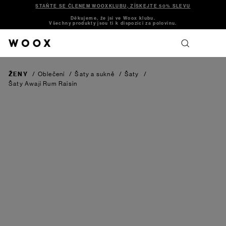
STAŇTE SE ČLENEM WOOXKLUBU, ZÍSKEJTE 50% SLEVU
Děkujeme, že jsi ve Woox klubu.
Všechny produkty jsou ti k dispozici za polovinu.
ŽENY
/
Oblečení
/
Šaty a sukně
/
Šaty
/
Šaty Awaji
Rum Raisin