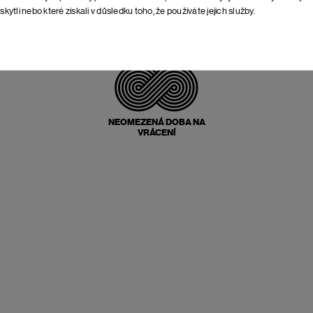
skytli nebo které získali v důsledku toho, že používáte jejich služby.
POŠTOVNÉ ZPĚT
ZDARMA
NEOMEZENÁ DOBA NA
VRÁCENÍ