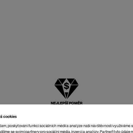
NEJLEPŠÍ POMĚR
CENY A KVALITY
vá cookies
lam, poskytování funkcí sociálních médií a analýze naší návštěvnosti využíváme 
dílíme se svými partnery pro sociální média, inzerci a analýzy. Partneři tyto údaj