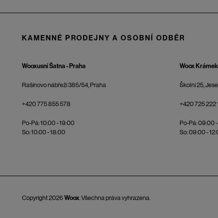
KAMENNÉ PRODEJNY A OSOBNÍ ODBĚR
Wooxusní Šatna - Praha
Woox Krámek 
Rašínovo nábřeží 385/54, Praha
Školní 25, Jes
+420 775 855 578
+420 725 222 
Po-Pá: 10:00 - 19:00
Po-Pá: 09:00 -
So: 10:00 - 18:00
So: 09:00 - 12
Copyright 2026
Woox
. Všechna práva vyhrazena.