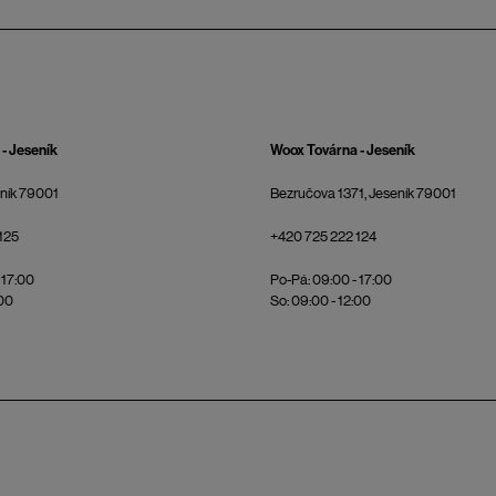
- Jeseník
Woox Továrna - Jeseník
eník 79001
Bezručova 1371, Jeseník 79001
125
+420 725 222 124
 17:00
Po-Pá: 09:00 - 17:00
:00
So: 09:00 - 12:00