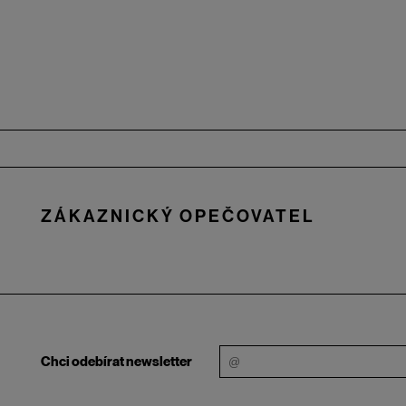
Zápatí
ZÁKAZNICKÝ OPEČOVATEL
Chci odebírat newsletter