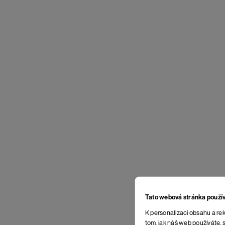
Tato webová stránka použí
K personalizaci obsahu a rek
tom, jak náš web používáte, s