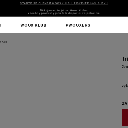
STAŇTE SE ČLENEM WOOXKLUBU, ZÍSKEJTE 50% SLEVU
Děkujeme, že jsi ve Woox klubu.
Všechny produkty jsou ti k dispozici za polovinu.
I
WOOX KLUB
#WOOXERS
pper
Tr
Gra
ZV