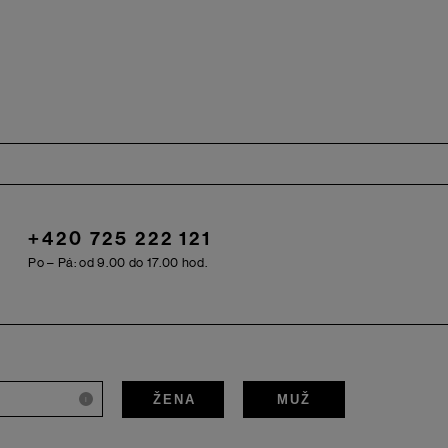
+420 725 222 121
Po – Pá: od 9.00 do 17.00 hod.
ŽENA
MUŽ
i