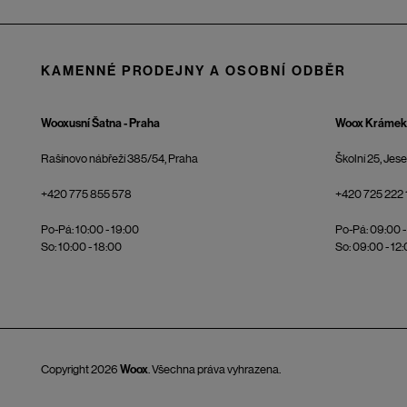
KAMENNÉ PRODEJNY A OSOBNÍ ODBĚR
Wooxusní Šatna - Praha
Woox Krámek 
Rašínovo nábřeží 385/54, Praha
Školní 25, Jes
+420 775 855 578
+420 725 222 
Po-Pá: 10:00 - 19:00
Po-Pá: 09:00 -
So: 10:00 - 18:00
So: 09:00 - 12
Copyright 2026
Woox
. Všechna práva vyhrazena.