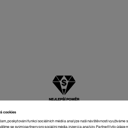
NEJLEPŠÍ POMĚR
CENY A KVALITY
vá cookies
lam, poskytování funkcí sociálních médií a analýze naší návštěvnosti využíváme 
dílíme se svými partnery pro sociální média, inzerci a analýzy. Partneři tyto údaj