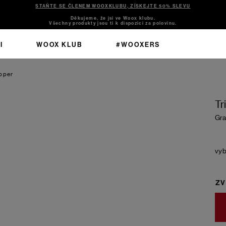
STAŇTE SE ČLENEM WOOXKLUBU, ZÍSKEJTE 50% SLEVU
Děkujeme, že jsi ve Woox klubu.
Všechny produkty jsou ti k dispozici za polovinu.
I
WOOX KLUB
#WOOXERS
pper
Tr
Gra
ZV