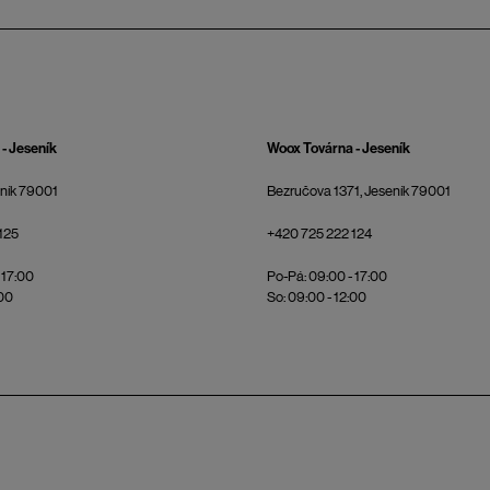
- Jeseník
Woox Továrna - Jeseník
eník 79001
Bezručova 1371, Jeseník 79001
125
+420 725 222 124
 17:00
Po-Pá: 09:00 - 17:00
:00
So: 09:00 - 12:00