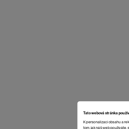
Tato webová stránka použí
K personalizaci obsahu a rek
tom, jak náš web používáte, s