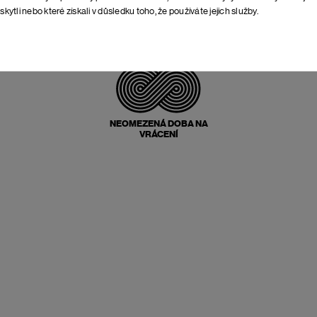
skytli nebo které získali v důsledku toho, že používáte jejich služby.
POŠTOVNÉ ZPĚT
ZDARMA
NEOMEZENÁ DOBA NA
VRÁCENÍ