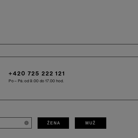
+420 725 222 121
Po – Pá: od 9.00 do 17.00 hod.
ŽENA
MUŽ
i