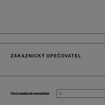
Zápatí
ZÁKAZNICKÝ OPEČOVATEL
Chci odebírat newsletter