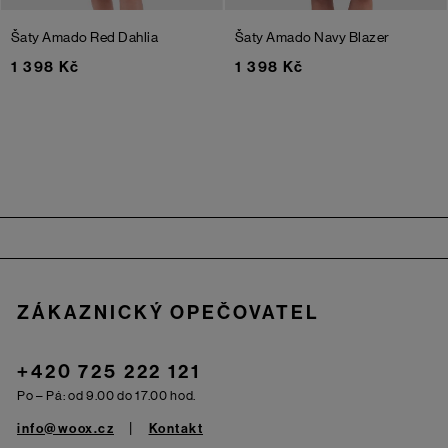
Šaty Amado
Red Dahlia
Šaty Amado
Navy Blazer
1 398 Kč
1 398 Kč
Zápatí
ZÁKAZNICKÝ OPEČOVATEL
+420 725 222 121
Po – Pá: od 9.00 do 17.00 hod.
info@woox.cz
Kontakt