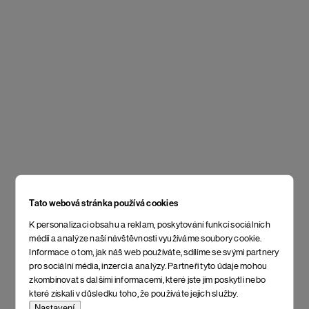
Tato webová stránka používá cookies
K personalizaci obsahu a reklam, poskytování funkcí sociálních
médií a analýze naší návštěvnosti využíváme soubory cookie.
Informace o tom, jak náš web používáte, sdílíme se svými partnery
pro sociální média, inzerci a analýzy. Partneři tyto údaje mohou
zkombinovat s dalšími informacemi, které jste jim poskytli nebo
které získali v důsledku toho, že používáte jejich služby.
Nastavení