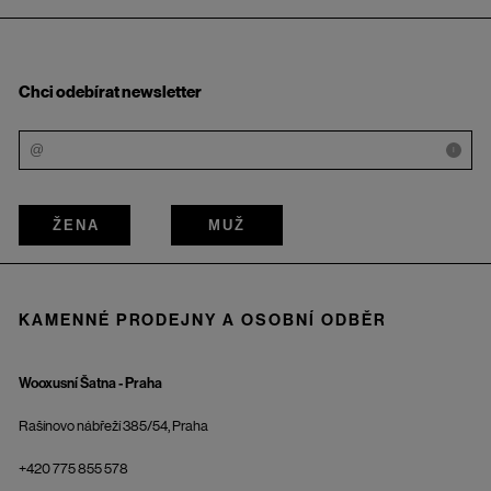
Chci odebírat newsletter
i
ŽENA
MUŽ
KAMENNÉ PRODEJNY A OSOBNÍ ODBĚR
Wooxusní Šatna - Praha
Rašínovo nábřeží 385/54, Praha
+420 775 855 578