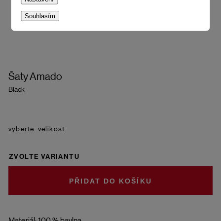
Souhlasím
Šaty Amado
Black
velikost
ZVOLTE VARIANTU
DO KOŠÍKU
Materiál: 100 % bavlna