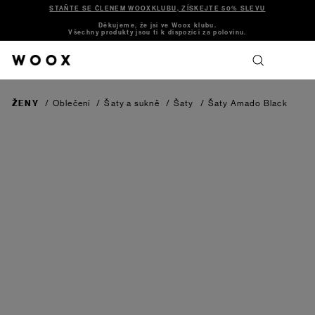
STAŇTE SE ČLENEM WOOXKLUBU, ZÍSKEJTE 50% SLEVU
Děkujeme, že jsi ve Woox klubu.
Všechny produkty jsou ti k dispozici za polovinu.
ŽENY
/
Oblečení
/
Šaty a sukně
/
Šaty
/
Šaty Amado
Black