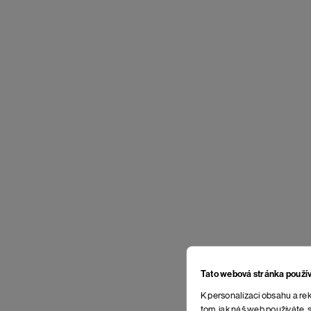
Tato webová stránka použí
K personalizaci obsahu a rek
tom, jak náš web používáte, s