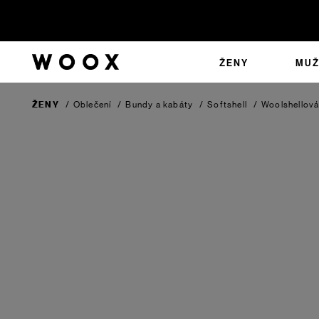
ŽENY
MUŽ
ŽENY
/
Oblečení
/
Bundy a kabáty
/
Softshell
/
Woolshellová