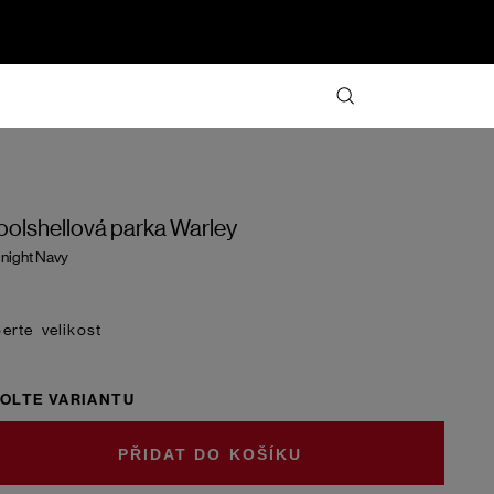
olshellová parka Warley
night Navy
velikost
OLTE VARIANTU
DO KOŠÍKU