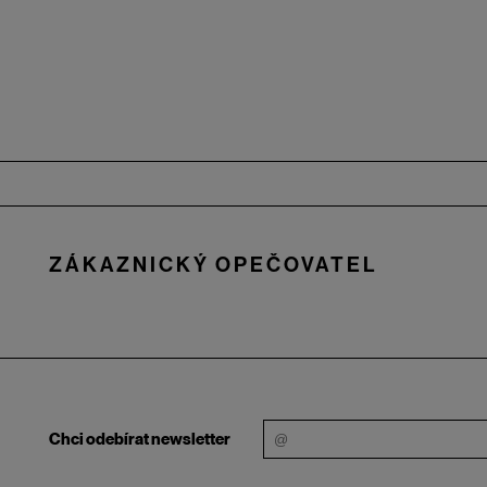
Zápatí
ZÁKAZNICKÝ OPEČOVATEL
Chci odebírat newsletter