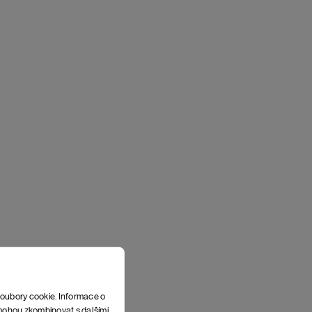
soubory cookie. Informace o
e mohou zkombinovat s dalšími