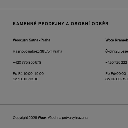
KAMENNÉ PRODEJNY A OSOBNÍ ODBĚR
Wooxusní Šatna - Praha
Woox Krámek 
Rašínovo nábřeží 385/54, Praha
Školní 25, Jes
+420 775 855 578
+420 725 222 
Po-Pá: 10:00 - 19:00
Po-Pá: 09:00 -
So: 10:00 - 18:00
So: 09:00 - 12
Copyright 2026
Woox
. Všechna práva vyhrazena.