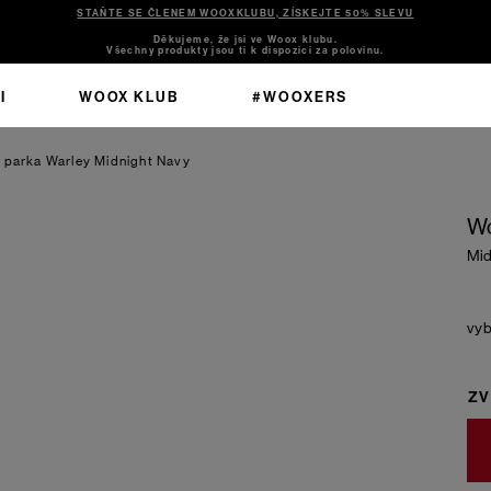
STAŇTE SE ČLENEM WOOXKLUBU, ZÍSKEJTE 50% SLEVU
Děkujeme, že jsi ve Woox klubu.
Všechny produkty jsou ti k dispozici za polovinu.
I
WOOX KLUB
#WOOXERS
 parka Warley
Midnight Navy
Wo
Mid
ZV