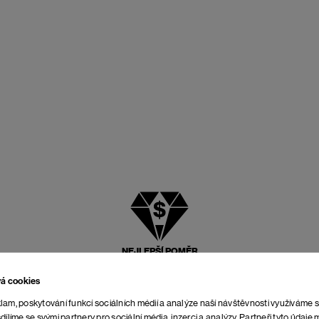
NEJLEPŠÍ POMĚR
CENY A KVALITY
vá cookies
lam, poskytování funkcí sociálních médií a analýze naší návštěvnosti využíváme 
dílíme se svými partnery pro sociální média, inzerci a analýzy. Partneři tyto údaj