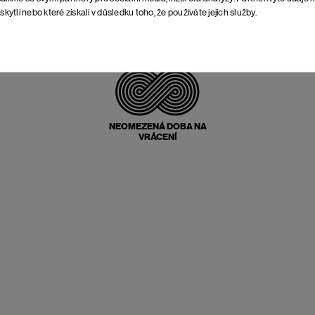
skytli nebo které získali v důsledku toho, že používáte jejich služby.
POŠTOVNÉ ZPĚT
ZDARMA
NEOMEZENÁ DOBA NA
VRÁCENÍ