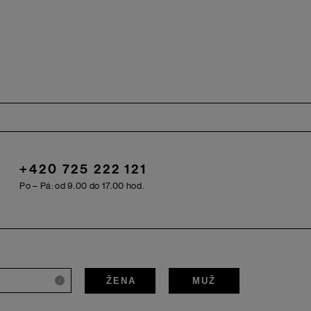
+420 725 222 121
Po – Pá: od 9.00 do 17.00 hod.
ŽENA
MUŽ
i