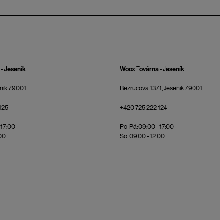
- Jeseník
Woox Továrna - Jeseník
eník 79001
Bezručova 1371, Jeseník 79001
125
+420 725 222 124
 17:00
Po-Pá: 09:00 - 17:00
:00
So: 09:00 - 12:00