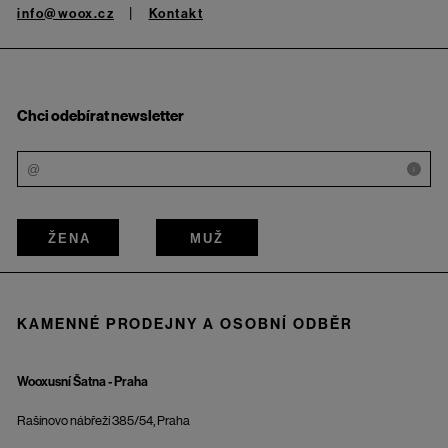
info@woox.cz
Kontakt
Chci odebírat newsletter
i
ŽENA
MUŽ
KAMENNÉ PRODEJNY A OSOBNÍ ODBĚR
Wooxusní Šatna - Praha
Rašínovo nábřeží 385/54, Praha