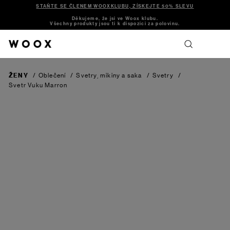
STAŇTE SE ČLENEM WOOXKLUBU, ZÍSKEJTE 50% SLEVU
Děkujeme, že jsi ve Woox klubu.
Všechny produkty jsou ti k dispozici za polovinu.
ŽENY
/
Oblečení
/
Svetry, mikiny a saka
/
Svetry
/
Svetr Vuku
Marron