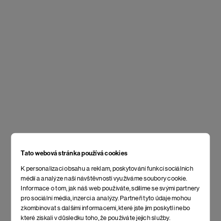
Tato webová stránka používá cookies
K personalizaci obsahu a reklam, poskytování funkcí sociálních
médií a analýze naší návštěvnosti využíváme soubory cookie.
Informace o tom, jak náš web používáte, sdílíme se svými partnery
pro sociální média, inzerci a analýzy. Partneři tyto údaje mohou
zkombinovat s dalšími informacemi, které jste jim poskytli nebo
které získali v důsledku toho, že používáte jejich služby.