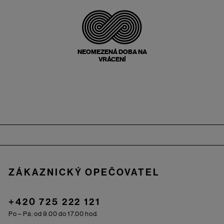
NEOMEZENÁ DOBA NA
VRÁCENÍ
Zápatí
ZÁKAZNICKÝ OPEČOVATEL
+420 725 222 121
Po – Pá: od 9.00 do 17.00 hod.