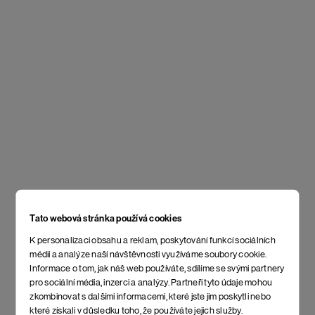
Tato webová stránka používá cookies
K personalizaci obsahu a reklam, poskytování funkcí sociálních
médií a analýze naší návštěvnosti využíváme soubory cookie.
Informace o tom, jak náš web používáte, sdílíme se svými partnery
pro sociální média, inzerci a analýzy. Partneři tyto údaje mohou
zkombinovat s dalšími informacemi, které jste jim poskytli nebo
které získali v důsledku toho, že používáte jejich služby.