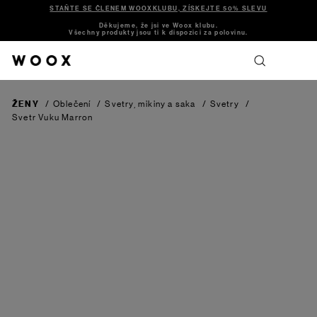
STAŇTE SE ČLENEM WOOXKLUBU, ZÍSKEJTE 50% SLEVU
Děkujeme, že jsi ve Woox klubu.
Všechny produkty jsou ti k dispozici za polovinu.
ŽENY
/
Oblečení
/
Svetry, mikiny a saka
/
Svetry
/
Svetr Vuku
Marron