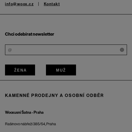
info@woox.cz
Kontakt
Chci odebírat newsletter
i
ŽENA
MUŽ
KAMENNÉ PRODEJNY A OSOBNÍ ODBĚR
Wooxusní Šatna - Praha
Rašínovo nábřeží 385/54, Praha