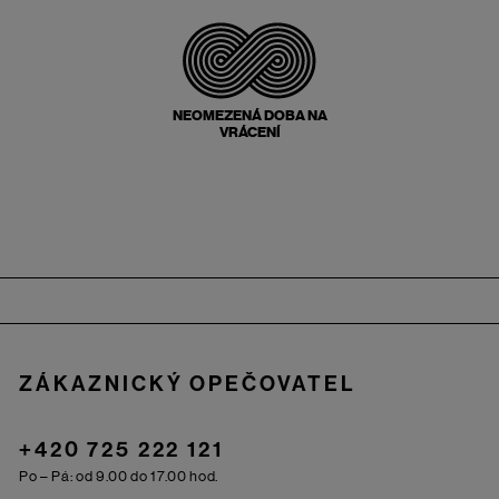
NEOMEZENÁ DOBA NA
VRÁCENÍ
Zápatí
ZÁKAZNICKÝ OPEČOVATEL
+420 725 222 121
Po – Pá: od 9.00 do 17.00 hod.