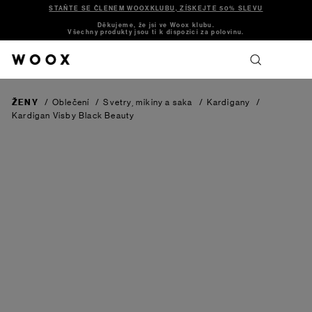
STAŇTE SE ČLENEM WOOXKLUBU, ZÍSKEJTE 50% SLEVU
Děkujeme, že jsi ve Woox klubu.
Všechny produkty jsou ti k dispozici za polovinu.
ŽENY
/
Oblečení
/
Svetry, mikiny a saka
/
Kardigany
/
Kardigan Visby
Black Beauty