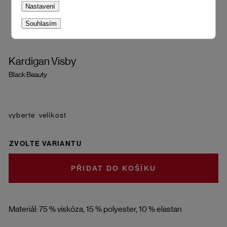
Nastavení
Souhlasím
Kardigan Visby
Black Beauty
velikost
ZVOLTE VARIANTU
DO KOŠÍKU
Materiál: 75 % viskóza, 15 % polyester, 10 % elastan