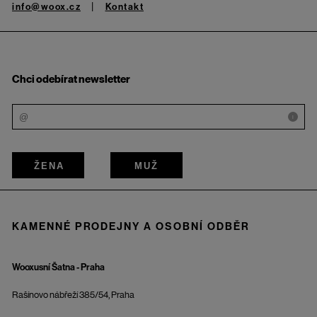
info@woox.cz
Kontakt
Chci odebírat newsletter
i
ŽENA
MUŽ
KAMENNÉ PRODEJNY A OSOBNÍ ODBĚR
Wooxusní Šatna - Praha
Rašínovo nábřeží 385/54, Praha