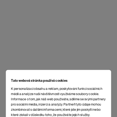
Tato webová stránka používá cookies
K personalizaci obsahu a reklam, poskytování funkcí sociálních
médií a analýze naší návštěvnosti využíváme soubory cookie.
Informace o tom, jak náš web používáte, sdílíme se svými partnery
pro sociální média, inzerci a analýzy. Partneři tyto údaje mohou
zkombinovat s dalšími informacemi, které jste jim poskytli nebo
které získali v důsledku toho, že používáte jejich služby.