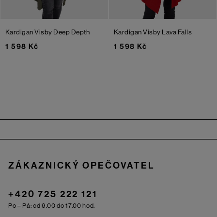
Kardigan Visby
Deep Depth
Kardigan Visby
Lava Falls
1 598 Kč
1 598 Kč
Zápatí
ZÁKAZNICKÝ OPEČOVATEL
+420 725 222 121
Po – Pá: od 9.00 do 17.00 hod.