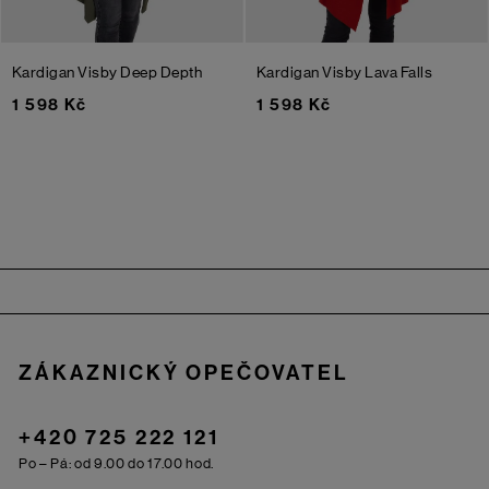
Kardigan Visby
Deep Depth
Kardigan Visby
Lava Falls
1 598 Kč
1 598 Kč
Zápatí
ZÁKAZNICKÝ OPEČOVATEL
+420 725 222 121
Po – Pá: od 9.00 do 17.00 hod.