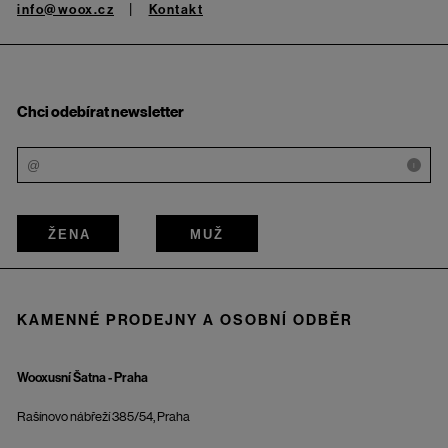
info@woox.cz
Kontakt
Chci odebírat newsletter
i
ŽENA
MUŽ
KAMENNÉ PRODEJNY A OSOBNÍ ODBĚR
Wooxusní Šatna - Praha
Rašínovo nábřeží 385/54, Praha