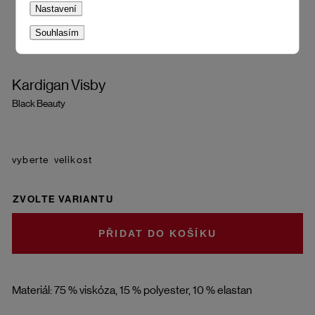
Nastavení
Souhlasím
Kardigan Visby
Black Beauty
velikost
ZVOLTE VARIANTU
DO KOŠÍKU
Materiál: 75 % viskóza, 15 % polyester, 10 % elastan