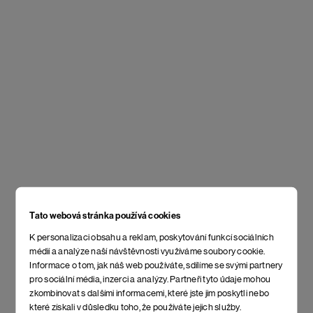
Tato webová stránka používá cookies
K personalizaci obsahu a reklam, poskytování funkcí sociálních
médií a analýze naší návštěvnosti využíváme soubory cookie.
Informace o tom, jak náš web používáte, sdílíme se svými partnery
pro sociální média, inzerci a analýzy. Partneři tyto údaje mohou
zkombinovat s dalšími informacemi, které jste jim poskytli nebo
které získali v důsledku toho, že používáte jejich služby.