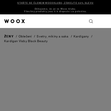
STAŇTE SE ČLENEM WOOXKLUBU, ZÍSKEJTE 50% SLEVU
Děkujeme, že jsi ve Woox klubu.
Všechny produkty jsou ti k dispozici za polovinu.
ŽENY
/
Oblečení
/
Svetry, mikiny a saka
/
Kardigany
/
Kardigan Visby
Black Beauty