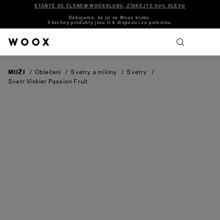
STAŇTE SE ČLENEM WOOXKLUBU, ZÍSKEJTE 50% SLEVU
Děkujeme, že jsi ve Woox klubu.
Všechny produkty jsou ti k dispozici za polovinu.
MUŽI
/
Oblečení
/
Svetry a mikiny
/
Svetry
/
Svetr Vinkler
Passion Fruit