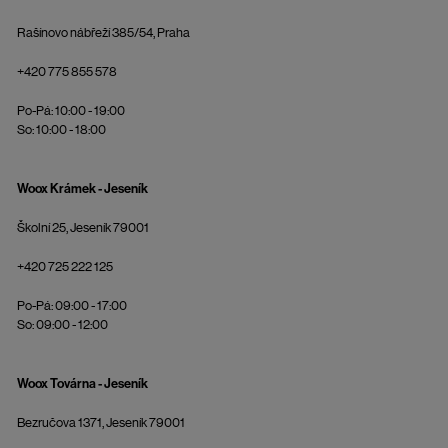
Rašínovo nábřeží 385/54, Praha
+420 775 855 578
Po-Pá: 10:00 - 19:00
So: 10:00 - 18:00
Woox Krámek - Jeseník
Školní 25, Jeseník 79001
+420 725 222 125
Po-Pá: 09:00 - 17:00
So: 09:00 - 12:00
Woox Továrna - Jeseník
Bezručova 1371, Jeseník 79001