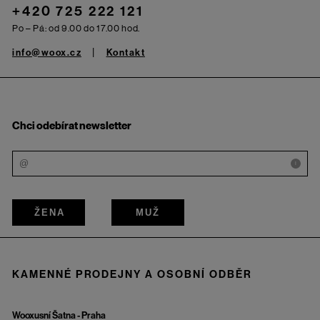
+420 725 222 121
Po – Pá: od 9.00 do 17.00 hod.
info@woox.cz
Kontakt
Chci odebírat newsletter
i
ŽENA
MUŽ
KAMENNÉ PRODEJNY A OSOBNÍ ODBĚR
Wooxusní Šatna - Praha