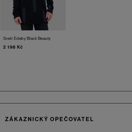
Svetr Edeby
Black Beauty
2 198 Kč
Zápatí
ZÁKAZNICKÝ OPEČOVATEL