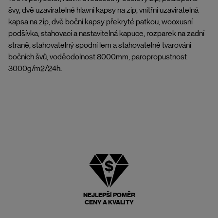
švy, dvě uzaviratelné hlavní kapsy na zip, vnitřní uzaviratelná
kapsa na zip, dvě boční kapsy překryté patkou, wooxusní
podšívka, stahovací a nastavitelná kapuce, rozparek na zadní
straně, stahovatelný spodní lem a stahovatelné tvarování
bočních švů, voděodolnost 8000mm, paropropustnost
3000g/m2/24h.
NEJLEPŠÍ POMĚR
CENY A KVALITY