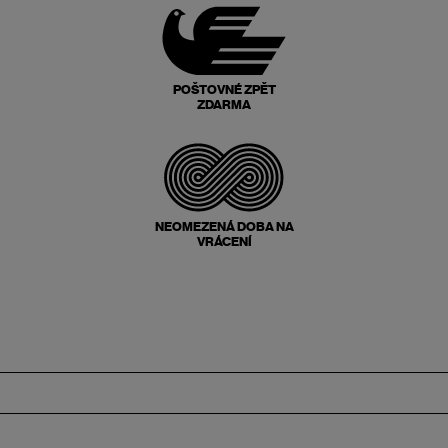
POŠTOVNÉ ZPĚT
ZDARMA
NEOMEZENÁ DOBA NA
VRÁCENÍ
Zápatí