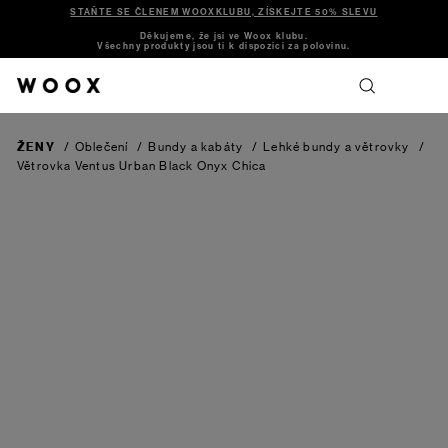
STAŇTE SE ČLENEM WOOXKLUBU, ZÍSKEJTE 50% SLEVU
Děkujeme, že jsi ve Woox klubu.
Všechny produkty jsou ti k dispozici za polovinu.
ŽENY
/
Oblečení
/
Bundy a kabáty
/
Lehké bundy a větrovky
/
Větrovka Ventus Urban Black Onyx Chica