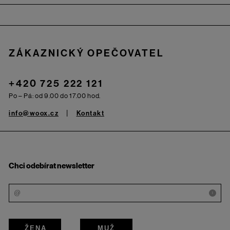
Zápatí
ZÁKAZNICKÝ OPEČOVATEL
+420 725 222 121
Po – Pá: od 9.00 do 17.00 hod.
info@woox.cz
Kontakt
Chci odebírat newsletter
i
ŽENA
MUŽ