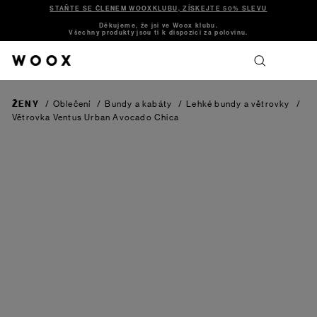
STAŇTE SE ČLENEM WOOXKLUBU, ZÍSKEJTE 50% SLEVU
Děkujeme, že jsi ve Woox klubu.
Všechny produkty jsou ti k dispozici za polovinu.
ŽENY
/
Oblečení
/
Bundy a kabáty
/
Lehké bundy a větrovky
/
Větrovka Ventus Urban Avocado Chica