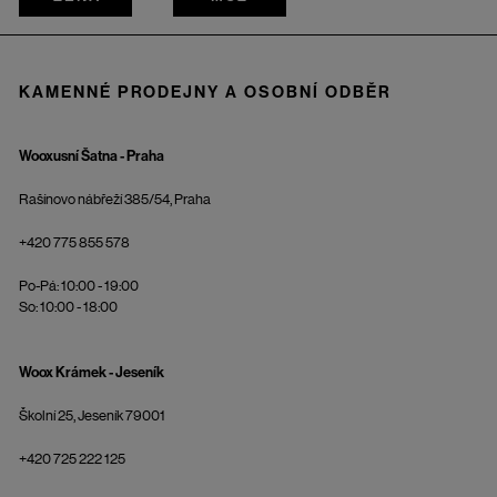
KAMENNÉ PRODEJNY A OSOBNÍ ODBĚR
Wooxusní Šatna - Praha
Rašínovo nábřeží 385/54, Praha
+420 775 855 578
Po-Pá: 10:00 - 19:00
So: 10:00 - 18:00
Woox Krámek - Jeseník
Školní 25, Jeseník 79001
+420 725 222 125