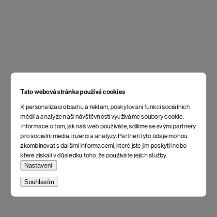
Tato webová stránka používá cookies
K personalizaci obsahu a reklam, poskytování funkcí sociálních
médií a analýze naší návštěvnosti využíváme soubory cookie.
Informace o tom, jak náš web používáte, sdílíme se svými partnery
pro sociální média, inzerci a analýzy. Partneři tyto údaje mohou
zkombinovat s dalšími informacemi, které jste jim poskytli nebo
které získali v důsledku toho, že používáte jejich služby.
Nastavení
Souhlasím