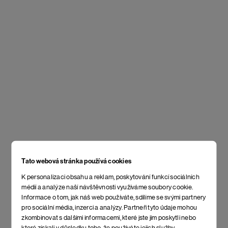
Tato webová stránka používá cookies
K personalizaci obsahu a reklam, poskytování funkcí sociálních
médií a analýze naší návštěvnosti využíváme soubory cookie.
Informace o tom, jak náš web používáte, sdílíme se svými partnery
pro sociální média, inzerci a analýzy. Partneři tyto údaje mohou
zkombinovat s dalšími informacemi, které jste jim poskytli nebo
které získali v důsledku toho, že používáte jejich služby.