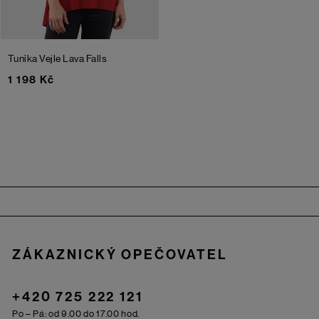
Tunika Vejle
Lava Falls
1 198 Kč
Zápatí
ZÁKAZNICKÝ OPEČOVATEL
+420 725 222 121
Po – Pá: od 9.00 do 17.00 hod.