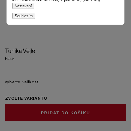
Nastavení
Souhlasím
Tunika Vejle
Black
velikost
ZVOLTE VARIANTU
DO KOŠÍKU