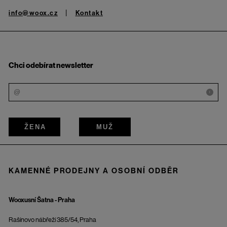
info@woox.cz
Kontakt
Chci odebírat newsletter
i
ŽENA
MUŽ
KAMENNÉ PRODEJNY A OSOBNÍ ODBĚR
Wooxusní Šatna - Praha
Rašínovo nábřeží 385/54, Praha