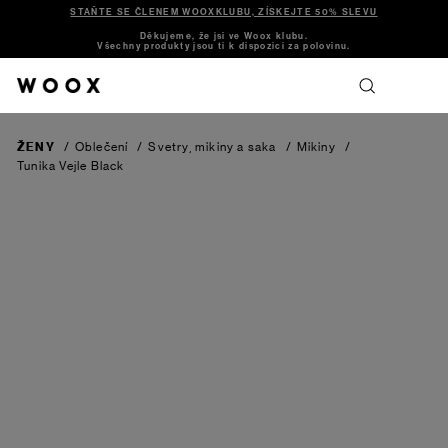
STAŇTE SE ČLENEM WOOXKLUBU, ZÍSKEJTE 50% SLEVU
Děkujeme, že jsi ve Woox klubu.
Všechny produkty jsou ti k dispozici za polovinu.
ŽENY
/
Oblečení
/
Svetry, mikiny a saka
/
Mikiny
/
Tunika Vejle
Black