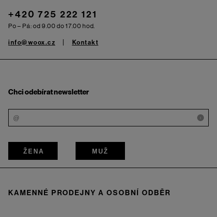
+420 725 222 121
Po – Pá: od 9.00 do 17.00 hod.
info@woox.cz
Kontakt
Chci odebírat newsletter
i
ŽENA
MUŽ
KAMENNÉ PRODEJNY A OSOBNÍ ODBĚR