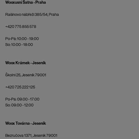
Wooxusní Šatna - Praha
Rašínovo nábřeží 385/54, Praha
+420 775 855 578
Po-Pá: 10:00 - 19:00
So: 10:00 - 18:00
Woox Krámek - Jeseník
Školní 25, Jeseník 79001
+420 725 222 125
Po-Pá: 09:00 - 17:00
So: 09:00 - 12:00
Woox Továrna - Jeseník
Bezručova 1371, Jeseník 79001