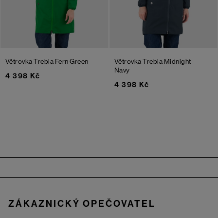
Větrovka Trebia
Fern Green
Větrovka Trebia
Midnight
Navy
4 398 Kč
4 398 Kč
Zápatí
ZÁKAZNICKÝ OPEČOVATEL