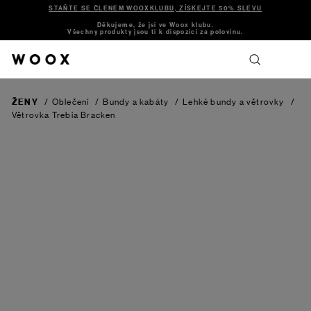
STAŇTE SE ČLENEM WOOXKLUBU, ZÍSKEJTE 50% SLEVU
Děkujeme, že jsi ve Woox klubu.
Všechny produkty jsou ti k dispozici za polovinu.
ŽENY
/
Oblečení
/
Bundy a kabáty
/
Lehké bundy a větrovky
/
Větrovka Trebia
Bracken