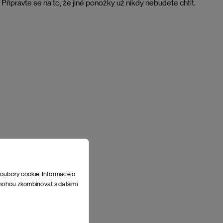
v. Připravte se na to, že jiné ponožky už nikdy nebudete chtít.
soubory cookie. Informace o
e mohou zkombinovat s dalšími