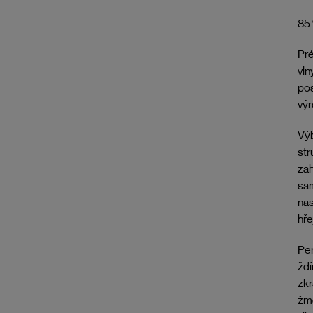
85 
Pr
vln
pos
výr
Výb
str
zah
sam
nas
hře
Per
ždí
zkr
žmo