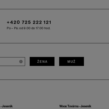
+420 725 222 121
Po – Pá: od 9.00 do 17.00 hod.
ŽENA
MUŽ
i
- Jeseník
Woox Továrna - Jeseník