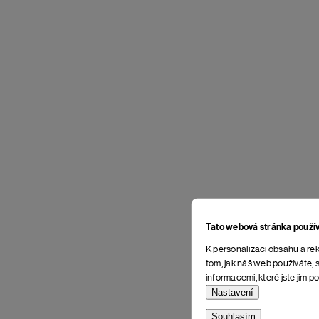
Tato webová stránka použí
K personalizaci obsahu a rek
tom, jak náš web používáte, s
informacemi, které jste jim po
Nastavení
Souhlasím