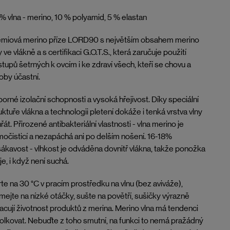
% vlna - merino, 10 % polyamid, 5 % elastan
émiová merino příze LORD90 s největším obsahem merino
y ve vlákně a s certifikaci G.O.T.S., která zaručuje použití
tupů šetrných k ovcím i ke zdraví všech, kteří se chovu a
oby účastní.
orné izolační schopnosti a vysoká hřejivost. Díky speciální
uktuře vlákna a technologii pletení dokáže i tenká vrstva vlny
řát. Přirozené antibakteriální vlastnosti - vlna merino je
očisticí a nezapáchá ani po delším nošení. 16-18%
ákavost - vlhkost je odváděna dovnitř vlákna, takže ponožka
je, i když není suchá.
te na 30 °C v pracím prostředku na vlnu (bez aviváže),
mejte na nízké otáčky, sušte na povětří, sušičky výrazně
acují životnost produktů z merina. Merino vlna má tendenci
lkovat. Nebuďte z toho smutní, na funkci to nemá pražádný