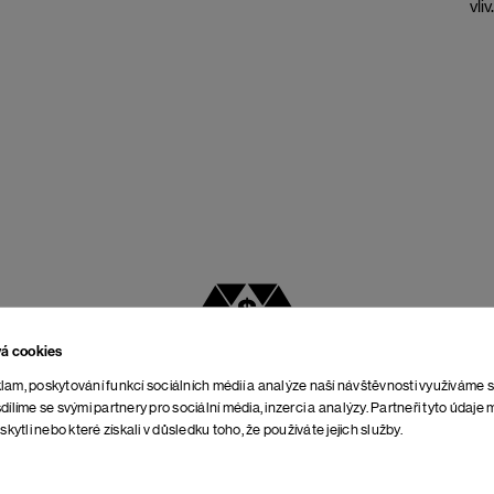
vli
vá cookies
NEJLEPŠÍ POMĚR
lam, poskytování funkcí sociálních médií a analýze naší návštěvnosti využíváme 
CENY A KVALITY
dílíme se svými partnery pro sociální média, inzerci a analýzy. Partneři tyto údaj
skytli nebo které získali v důsledku toho, že používáte jejich služby.