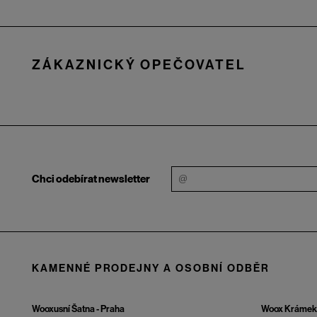
Zápatí
ZÁKAZNICKÝ OPEČOVATEL
Chci odebírat newsletter
KAMENNÉ PRODEJNY A OSOBNÍ ODBĚR
Wooxusní Šatna - Praha
Woox Krámek 