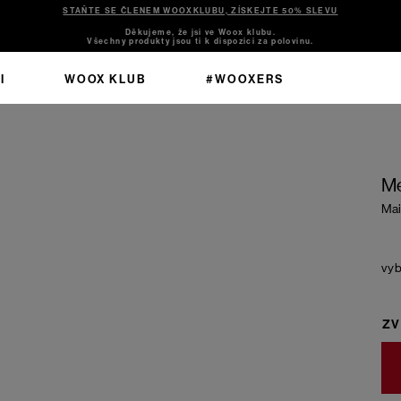
STAŇTE SE ČLENEM WOOXKLUBU, ZÍSKEJTE 50% SLEVU
Děkujeme, že jsi ve Woox klubu.
Všechny produkty jsou ti k dispozici za polovinu.
I
WOOX KLUB
#WOOXERS
Me
Mai
ZV