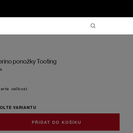
rino ponožky Tooting
s
velikost
OLTE VARIANTU
DO KOŠÍKU