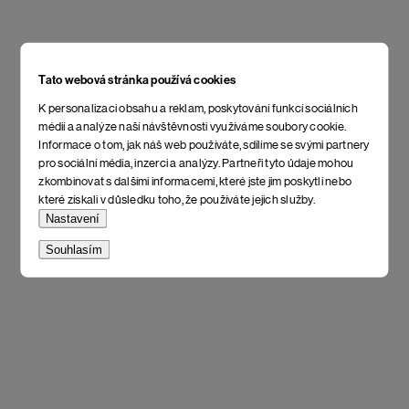
Tato webová stránka používá cookies
K personalizaci obsahu a reklam, poskytování funkcí sociálních
médií a analýze naší návštěvnosti využíváme soubory cookie.
Informace o tom, jak náš web používáte, sdílíme se svými partnery
pro sociální média, inzerci a analýzy. Partneři tyto údaje mohou
zkombinovat s dalšími informacemi, které jste jim poskytli nebo
které získali v důsledku toho, že používáte jejich služby.
Nastavení
Souhlasím