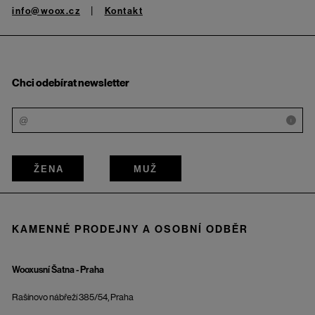
info@woox.cz
Kontakt
Chci odebírat newsletter
i
ŽENA
MUŽ
KAMENNÉ PRODEJNY A OSOBNÍ ODBĚR
Wooxusní Šatna - Praha
Rašínovo nábřeží 385/54, Praha