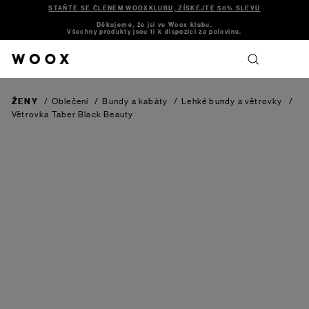
STAŇTE SE ČLENEM WOOXKLUBU, ZÍSKEJTE 50% SLEVU
Děkujeme, že jsi ve Woox klubu.
Všechny produkty jsou ti k dispozici za polovinu.
ŽENY
/
Oblečení
/
Bundy a kabáty
/
Lehké bundy a větrovky
/
Větrovka Taber
Black Beauty