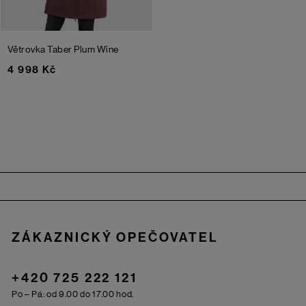
Větrovka Taber
Plum Wine
4 998 Kč
Zápatí
ZÁKAZNICKÝ OPEČOVATEL
+420 725 222 121
Po – Pá: od 9.00 do 17.00 hod.