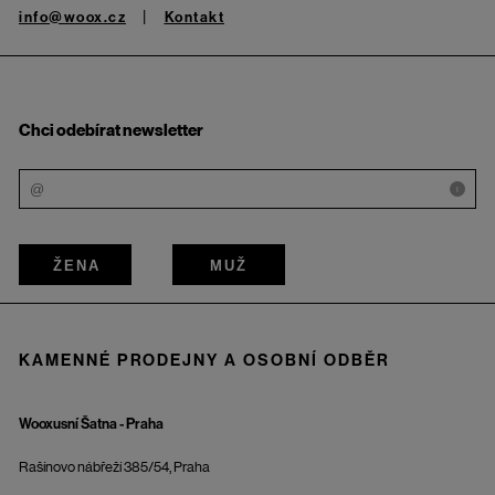
info@woox.cz
Kontakt
Chci odebírat newsletter
i
ŽENA
MUŽ
KAMENNÉ PRODEJNY A OSOBNÍ ODBĚR
Wooxusní Šatna - Praha
Rašínovo nábřeží 385/54, Praha