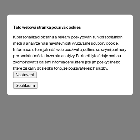
Tato webová stránka používá cookies
K personalizaci obsahu a reklam, poskytování funkcí sociálních
médií a analýze naší návštěvnosti využíváme soubory cookie.
Informace o tom, jak náš web používáte, sdílíme se svými partnery
pro sociální média, inzerci a analýzy. Partneři tyto údaje mohou
zkombinovat s dalšími informacemi, které jste jim poskytli nebo
které získali v důsledku toho, že používáte jejich služby.
Nastavení
Souhlasím