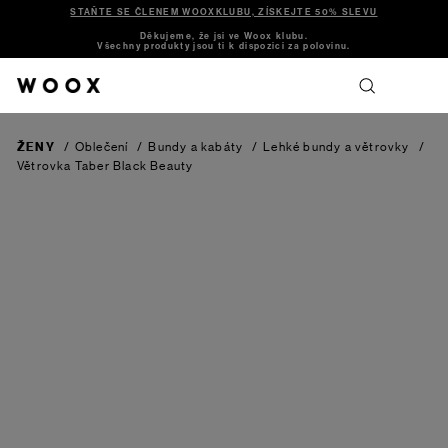
STAŇTE SE ČLENEM WOOXKLUBU, ZÍSKEJTE 50% SLEVU
Děkujeme, že jsi ve Woox klubu.
Všechny produkty jsou ti k dispozici za polovinu.
ŽENY
/
Oblečení
/
Bundy a kabáty
/
Lehké bundy a větrovky
/
Větrovka Taber
Black Beauty