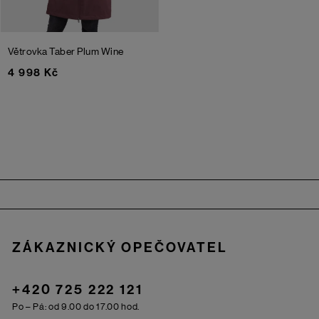
Větrovka Taber
Plum Wine
4 998 Kč
Zápatí
ZÁKAZNICKÝ OPEČOVATEL
+420 725 222 121
Po – Pá: od 9.00 do 17.00 hod.