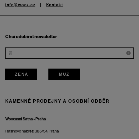
info@woox.cz
Kontakt
Chci odebírat newsletter
i
ŽENA
MUŽ
KAMENNÉ PRODEJNY A OSOBNÍ ODBĚR
Wooxusní Šatna - Praha
Rašínovo nábřeží 385/54, Praha