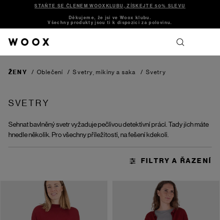
STAŇTE SE ČLENEM WOOXKLUBU, ZÍSKEJTE 50% SLEVU
Děkujeme, že jsi ve Woox klubu.
Všechny produkty jsou ti k dispozici za polovinu.
ŽENY
/
Oblečení
/
Svetry, mikiny a saka
/
Svetry
SVETRY
Sehnat bavlněný svetr vyžaduje pečlivou detektivní práci. Tady jich máte
hnedle několik. Pro všechny příležitosti, na fešení kdekoli.