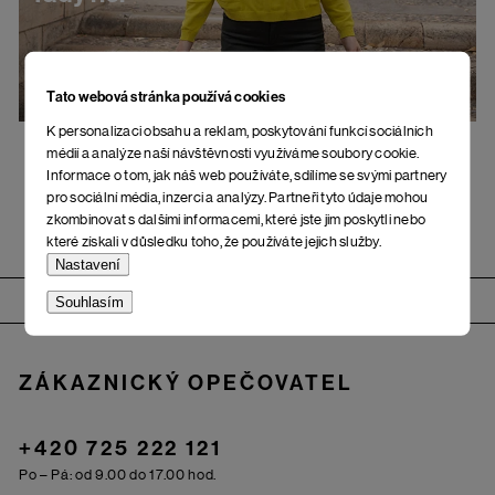
Tato webová stránka používá cookies
K personalizaci obsahu a reklam, poskytování funkcí sociálních
médií a analýze naší návštěvnosti využíváme soubory cookie.
Informace o tom, jak náš web používáte, sdílíme se svými partnery
pro sociální média, inzerci a analýzy. Partneři tyto údaje mohou
zkombinovat s dalšími informacemi, které jste jim poskytli nebo
které získali v důsledku toho, že používáte jejich služby.
Nastavení
Zápatí
Souhlasím
ZÁKAZNICKÝ OPEČOVATEL
+420 725 222 121
Po – Pá: od 9.00 do 17.00 hod.