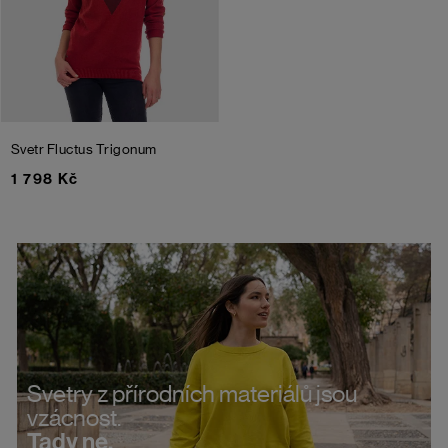
Svetr Fluctus Trigonum
1 798 Kč
Svetry z přírodních materiálů jsou
vzácnost.
Tady ne.