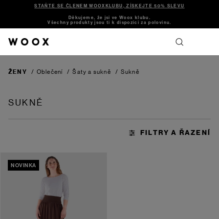
STAŇTE SE ČLENEM WOOXKLUBU, ZÍSKEJTE 50% SLEVU
Děkujeme, že jsi ve Woox klubu.
Všechny produkty jsou ti k dispozici za polovinu.
ŽENY
/
Oblečení
/
Šaty a sukně
/
Sukně
SUKNĚ
NOVINKA