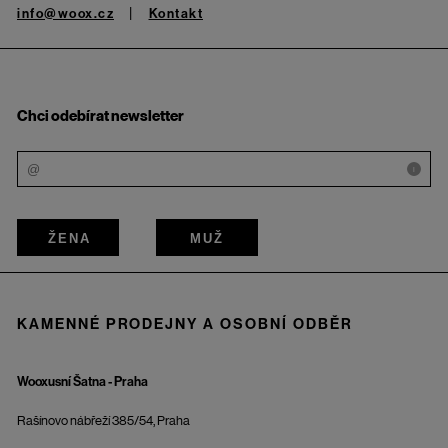
info@woox.cz
Kontakt
Chci odebírat newsletter
i
ŽENA
MUŽ
KAMENNÉ PRODEJNY A OSOBNÍ ODBĚR
Wooxusní Šatna - Praha
Rašínovo nábřeží 385/54, Praha