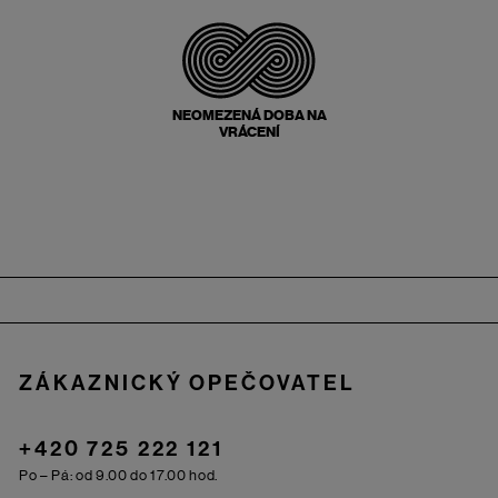
NEOMEZENÁ DOBA NA
VRÁCENÍ
Zápatí
ZÁKAZNICKÝ OPEČOVATEL
+420 725 222 121
Po – Pá: od 9.00 do 17.00 hod.