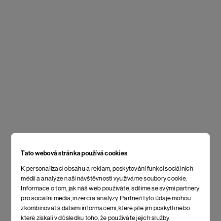
Tato webová stránka používá cookies
K personalizaci obsahu a reklam, poskytování funkcí sociálních
médií a analýze naší návštěvnosti využíváme soubory cookie.
Informace o tom, jak náš web používáte, sdílíme se svými partnery
pro sociální média, inzerci a analýzy. Partneři tyto údaje mohou
zkombinovat s dalšími informacemi, které jste jim poskytli nebo
které získali v důsledku toho, že používáte jejich služby.