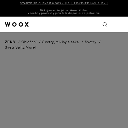
STAŇTE SE ČLENEM WOOXKLUBU, ZÍSKEJTE 50% SLEVU
Děkujeme, že jsi ve Woox klubu.
Všechny produkty jsou ti k dispozici za polovinu.
ŽENY
/
Oblečení
/
Svetry, mikiny a saka
/
Svetry
/
Svetr Spitz
Morel