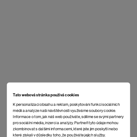
Tato webová stránka používá cookies
K personalizaci obsahu a reklam, poskytování funkcí sociálních
médií a analýze naší návštěvnosti využíváme soubory cookie.
Informace o tom, jak náš web používáte, sdílíme se svými partnery
pro sociální média, inzerci a analýzy. Partneři tyto údaje mohou
zkombinovat s dalšími informacemi, které jste jim poskytli nebo
které získali v důsledku toho, že používáte jejich služby.