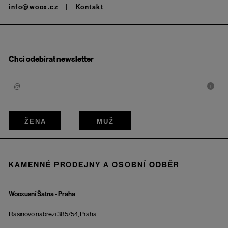
info@woox.cz
Kontakt
Chci odebírat newsletter
i
ŽENA
MUŽ
KAMENNÉ PRODEJNY A OSOBNÍ ODBĚR
Wooxusní Šatna - Praha
Rašínovo nábřeží 385/54, Praha