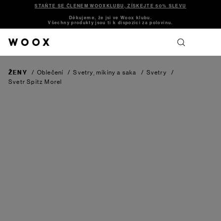
STAŇTE SE ČLENEM WOOXKLUBU, ZÍSKEJTE 50% SLEVU
Děkujeme, že jsi ve Woox klubu.
Všechny produkty jsou ti k dispozici za polovinu.
ŽENY
/
Oblečení
/
Svetry, mikiny a saka
/
Svetry
/
Svetr Spitz
Morel