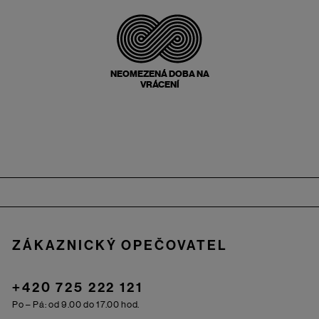
NEOMEZENÁ DOBA NA
VRÁCENÍ
Zápatí
ZÁKAZNICKÝ OPEČOVATEL
+420 725 222 121
Po – Pá: od 9.00 do 17.00 hod.