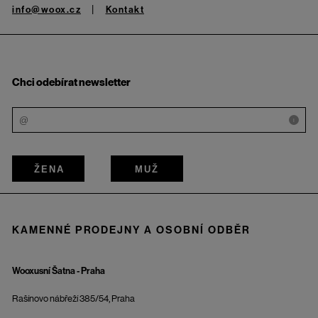
info@woox.cz
Kontakt
Chci odebírat newsletter
i
ŽENA
MUŽ
KAMENNÉ PRODEJNY A OSOBNÍ ODBĚR
Wooxusní Šatna - Praha
Rašínovo nábřeží 385/54, Praha