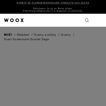
STAŇTE SE ČLENEM WOOXKLUBU, ZÍSKEJTE 50% SLEVU
Děkujeme, že jsi ve Woox klubu.
Všechny produkty jsou ti k dispozici za polovinu.
MUŽI
/
Oblečení
/
Svetry a mikiny
/
Svetry
/
Svetr Sodermalm
Scarlet Sage