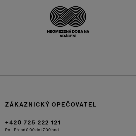
NEOMEZENÁ DOBA NA
VRÁCENÍ
Zápatí
ZÁKAZNICKÝ OPEČOVATEL
+420 725 222 121
Po – Pá: od 9.00 do 17.00 hod.