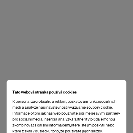
Tato webová stránka používá cookies
K personalizaci obsahu a reklam, poskytování funkcí sociálních
médií a analýze naší návštěvnosti využíváme soubory cookie.
Informace o tom, jak náš web používáte, sdílíme se svými partnery
pro sociální média, inzerci a analýzy. Partneři tyto údaje mohou
zkombinovat s dalšími informacemi, které jste jim poskytli nebo
které získali v důsledku toho, že používáte jejich služby.