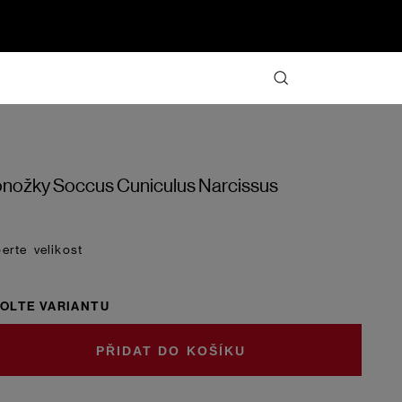
nožky Soccus Cuniculus Narcissus
velikost
OLTE VARIANTU
DO KOŠÍKU