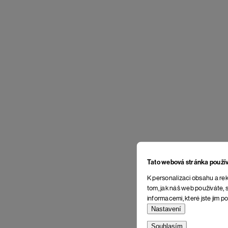
Tato webová stránka použí
K personalizaci obsahu a rek
tom, jak náš web používáte, s
informacemi, které jste jim po
Nastavení
Souhlasím