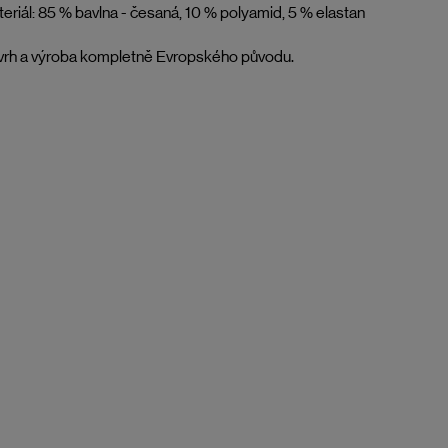
eriál: 85 % bavlna - česaná, 10 % polyamid, 5 % elastan
vrh a výroba kompletně Evropského původu.