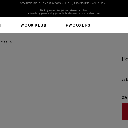
STAŇTE SE ČLENEM WOOXKLUBU, ZÍSKEJTE 50% SLEVU
Děkujeme, že jsi ve Woox klubu.
Všechny produkty jsou ti k dispozici za polovinu.
I
WOOX KLUB
#WOOXERS
rcissus
Po
ZV