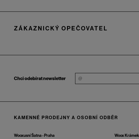
Zápatí
ZÁKAZNICKÝ OPEČOVATEL
Chci odebírat newsletter
KAMENNÉ PRODEJNY A OSOBNÍ ODBĚR
Wooxusní Šatna - Praha
Woox Krámek 