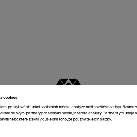
vá cookies
NEJLEPŠÍ POMĚR
lam, poskytování funkcí sociálních médií a analýze naší návštěvnosti využíváme 
CENY A KVALITY
dílíme se svými partnery pro sociální média, inzerci a analýzy. Partneři tyto údaj
skytli nebo které získali v důsledku toho, že používáte jejich služby.