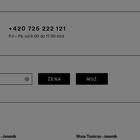
+420 725 222 121
Po – Pá: od 9.00 do 17.00 hod.
ŽENA
MUŽ
i
- Jeseník
Woox Továrna - Jeseník