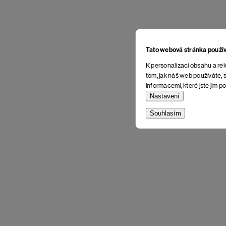
Tato webová stránka použí
K personalizaci obsahu a rek
tom, jak náš web používáte, s
informacemi, které jste jim po
Nastavení
Souhlasím