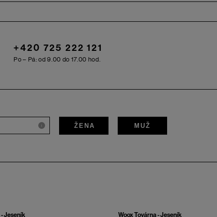
+420 725 222 121
Po – Pá: od 9.00 do 17.00 hod.
ŽENA
MUŽ
i
- Jeseník
Woox Továrna - Jeseník