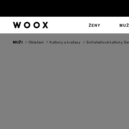
ŽENY
MUŽ
MUŽI
/
Oblečení
/
Kalhoty a kraťasy
/
Softshellové kalhoty S