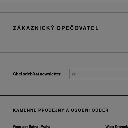
Zápatí
ZÁKAZNICKÝ OPEČOVATEL
Chci odebírat newsletter
KAMENNÉ PRODEJNY A OSOBNÍ ODBĚR
Wooxusní Šatna - Praha
Woox Krámek 