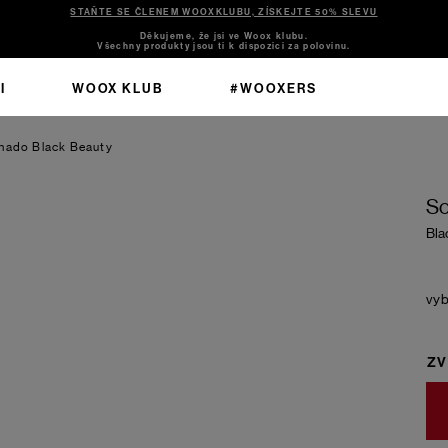
STAŇTE SE ČLENEM WOOXKLUBU, ZÍSKEJTE 50% SLEVU
Děkujeme, že jsi ve Woox klubu.
Všechny produkty jsou ti k dispozici za polovinu.
I
WOOX KLUB
#WOOXERS
enado
Black Beauty
So
Bla
ZV