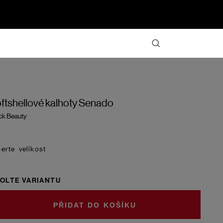
ftshellové kalhoty Senado
ck Beauty
velikost
OLTE VARIANTU
DO KOŠÍKU