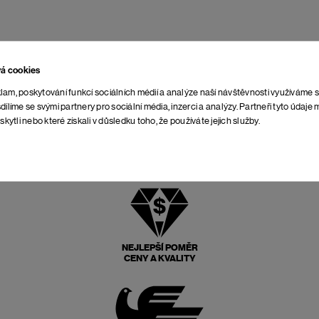
vá cookies
lam, poskytování funkcí sociálních médií a analýze naší návštěvnosti využíváme 
dílíme se svými partnery pro sociální média, inzerci a analýzy. Partneři tyto údaj
skytli nebo které získali v důsledku toho, že používáte jejich služby.
NEJLEPŠÍ POMĚR
CENY A KVALITY