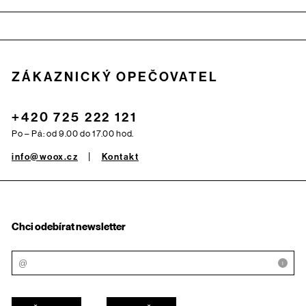
Zápatí
ZÁKAZNICKÝ OPEČOVATEL
+420 725 222 121
Po – Pá: od 9.00 do 17.00 hod.
info@woox.cz
Kontakt
Chci odebírat newsletter
i