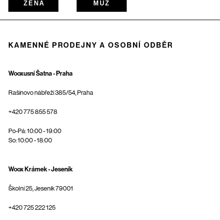
ŽENA
MUŽ
KAMENNÉ PRODEJNY A OSOBNÍ ODBĚR
Wooxusní Šatna - Praha
Rašínovo nábřeží 385/54, Praha
+420 775 855 578
Po-Pá: 10:00 - 19:00
So: 10:00 - 18:00
Woox Krámek - Jeseník
Školní 25, Jeseník 79001
+420 725 222 125