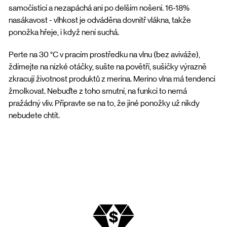
samočisticí a nezapáchá ani po delším nošení. 16-18%
nasákavost - vlhkost je odváděna dovnitř vlákna, takže
ponožka hřeje, i když není suchá.
Perte na 30 °C v pracím prostředku na vlnu (bez aviváže),
ždímejte na nízké otáčky, sušte na povětří, sušičky výrazně
zkracují životnost produktů z merina. Merino vlna má tendenci
žmolkovat. Nebuďte z toho smutní, na funkci to nemá
pražádný vliv. Připravte se na to, že jiné ponožky už nikdy
nebudete chtít.