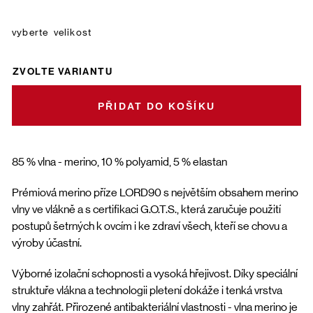
velikost
ZVOLTE VARIANTU
DO KOŠÍKU
85 % vlna - merino, 10 % polyamid, 5 % elastan
Prémiová merino příze LORD90 s největším obsahem merino
vlny ve vlákně a s certifikaci G.O.T.S., která zaručuje použití
postupů šetrných k ovcím i ke zdraví všech, kteří se chovu a
výroby účastní.
Výborné izolační schopnosti a vysoká hřejivost. Díky speciální
struktuře vlákna a technologii pletení dokáže i tenká vrstva
vlny zahřát. Přirozené antibakteriální vlastnosti - vlna merino je