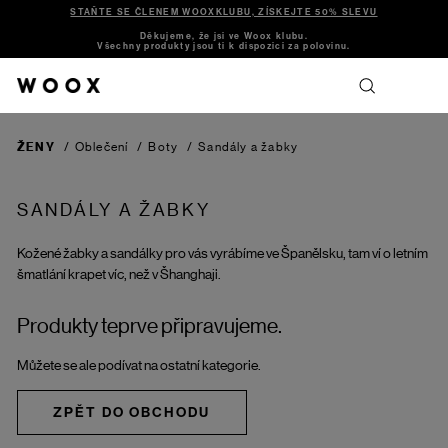
STAŇTE SE ČLENEM WOOXKLUBU, ZÍSKEJTE 50% SLEVU
Děkujeme, že jsi ve Woox klubu.
Všechny produkty jsou ti k dispozici za polovinu.
ŽENY
/
Oblečení
/
Boty
/
Sandály a žabky
SANDÁLY A ŽABKY
Kožené žabky a sandálky pro vás vyrábíme ve Španělsku, tam ví o letním
šmatlání krapet víc, než v Šhanghaji.
Produkty teprve připravujeme.
Můžete se ale podívat na ostatní kategorie.
ZPĚT DO OBCHODU