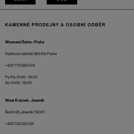
KAMENNÉ PRODEJNY A OSOBNÍ ODBĚR
Wooxusní Šatna - Praha
Rašínovo nábřeží 385/54, Praha
+420 775 855 578
Po-Pá: 10:00 - 19:00
So: 10:00 - 18:00
Woox Krámek - Jeseník
Školní 25, Jeseník 79001
+420 725 222 125