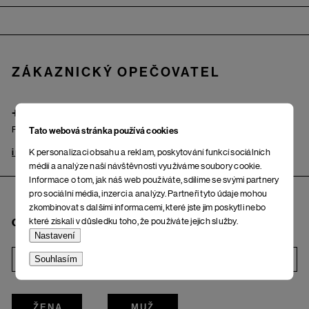
Zápatí
ZÁKAZNICKÝ OPEČOVATEL
+420 725 222 121
Po – Pá: od 9.00 do 17.00 hod.
Tato webová stránka používá cookies
K personalizaci obsahu a reklam, poskytování funkcí sociálních
info@woox.cz
Kontakt
médií a analýze naší návštěvnosti využíváme soubory cookie.
Informace o tom, jak náš web používáte, sdílíme se svými partnery
pro sociální média, inzerci a analýzy. Partneři tyto údaje mohou
zkombinovat s dalšími informacemi, které jste jim poskytli nebo
které získali v důsledku toho, že používáte jejich služby.
Chci odebírat newsletter
Nastavení
Souhlasím
i
ŽENA
MUŽ