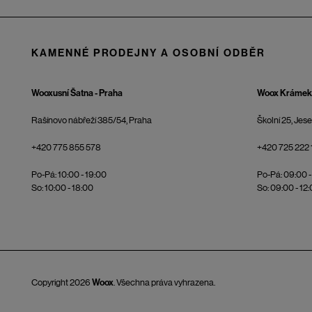
KAMENNÉ PRODEJNY A OSOBNÍ ODBĚR
Wooxusní Šatna - Praha
Woox Krámek 
Rašínovo nábřeží 385/54, Praha
Školní 25, Jes
+420 775 855 578
+420 725 222 
Po-Pá: 10:00 - 19:00
Po-Pá: 09:00 -
So: 10:00 - 18:00
So: 09:00 - 12
Copyright 2026
Woox
. Všechna práva vyhrazena.