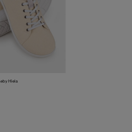
aeby
Hiela