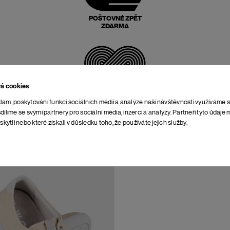
POŠTOVNÉ ZPĚT
ZDARMA
vá cookies
NEOMEZENÁ DOBA NA
VRÁCENÍ
lam, poskytování funkcí sociálních médií a analýze naší návštěvnosti využíváme 
dílíme se svými partnery pro sociální média, inzerci a analýzy. Partneři tyto údaj
skytli nebo které získali v důsledku toho, že používáte jejich služby.