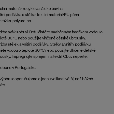
chní materiál: recyklovaná eko bavlna
třní podšívka a stélka: textilní materiál/PU pěna
rážka: polyuretan
žba svšku obuvi: Botu čistěte navlhčeným hadříkem vodou o
lotě 30 °C nebo použijte vlhčené dětské ubrousky.
žba stélek a vnitřní podšívky: Stélky a vnitřní podšívku
těte vodou o teplotě 30 °C nebo použijte vlhčené dětské
ousky. Impregnujte sprejem na textil. Obuv neperte.
obeno v Portugalsku.
 výběru doporučujeme o jednu velikost větší, než běžně
íte.