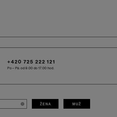
+420 725 222 121
Po – Pá: od 9.00 do 17.00 hod.
ŽENA
MUŽ
i