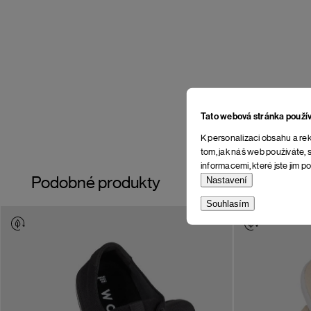
Tato webová stránka použí
K personalizaci obsahu a rek
tom, jak náš web používáte, s
informacemi, které jste jim po
Podobné produkty
Nastavení
Souhlasím