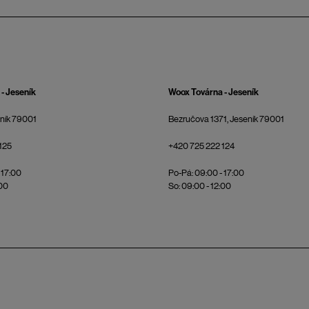
- Jeseník
Woox Továrna - Jeseník
eník 79001
Bezručova 1371, Jeseník 79001
125
+420 725 222 124
 17:00
Po-Pá: 09:00 - 17:00
:00
So: 09:00 - 12:00