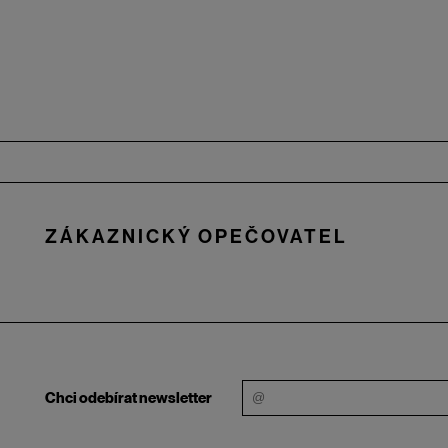
Zápatí
ZÁKAZNICKÝ OPEČOVATEL
Chci odebírat newsletter