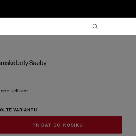
mské boty Saeby
y
velikost
OLTE VARIANTU
DO KOŠÍKU