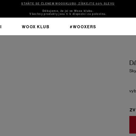
STAŇTE SE ČLENEM WOOXKLUBU, ZÍSKEJTE 50% SLEVU
Děkujeme, že jsi ve Woox klubu.
Všechny produkty jsou ti k dispozici za polovinu.
I
WOOX KLUB
#WOOXERS
Dá
Sk
ZV