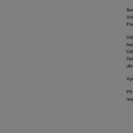
Svr
Vni
Pod
Údr
tep
Údr
čis
ubr
Vyr
Při
nos