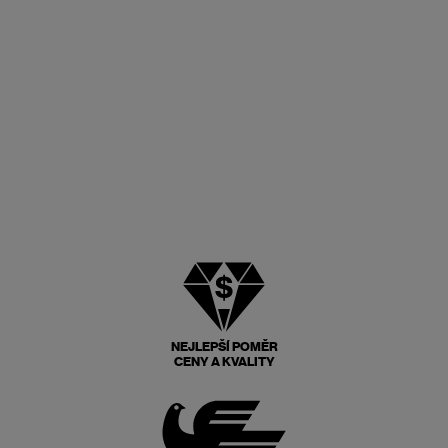
NEJLEPŠÍ POMĚR
CENY A KVALITY