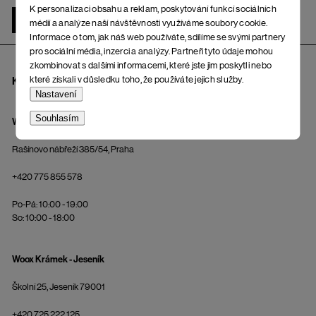
K personalizaci obsahu a reklam, poskytování funkcí sociálních
ŽENA
MUŽ
médií a analýze naší návštěvnosti využíváme soubory cookie.
Informace o tom, jak náš web používáte, sdílíme se svými partnery
pro sociální média, inzerci a analýzy. Partneři tyto údaje mohou
zkombinovat s dalšími informacemi, které jste jim poskytli nebo
které získali v důsledku toho, že používáte jejich služby.
KAMENNÉ PRODEJNY A OSOBNÍ ODBĚR
Nastavení
Souhlasím
Wooxusní Šatna - Praha
Rašínovo nábřeží 385/54, Praha
+420 775 855 578
Po-Pá: 10:00 - 19:00
So: 10:00 - 18:00
Woox Krámek - Jeseník
Školní 25, Jeseník 79001
+420 725 222 125