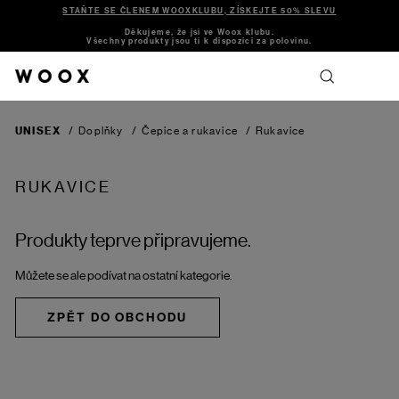
STAŇTE SE ČLENEM WOOXKLUBU, ZÍSKEJTE 50% SLEVU
Děkujeme, že jsi ve Woox klubu.
Všechny produkty jsou ti k dispozici za polovinu.
UNISEX
/
Doplňky
/
Čepice a rukavice
/
Rukavice
RUKAVICE
Produkty teprve připravujeme.
Můžete se ale podívat na ostatní kategorie.
ZPĚT DO OBCHODU