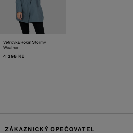
Větrovka Rokin
Stormy
Weather
4 398 Kč
Zápatí
ZÁKAZNICKÝ OPEČOVATEL