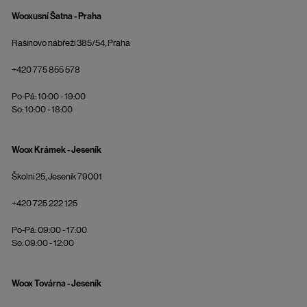
Wooxusní Šatna - Praha
Rašínovo nábřeží 385/54, Praha
+420 775 855 578
Po-Pá: 10:00 - 19:00
So: 10:00 - 18:00
Woox Krámek - Jeseník
Školní 25, Jeseník 79001
+420 725 222 125
Po-Pá: 09:00 - 17:00
So: 09:00 - 12:00
Woox Továrna - Jeseník