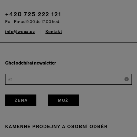
+420 725 222 121
Po – Pá: od 9.00 do 17.00 hod.
info@woox.cz
Kontakt
Chci odebírat newsletter
i
ŽENA
MUŽ
KAMENNÉ PRODEJNY A OSOBNÍ ODBĚR