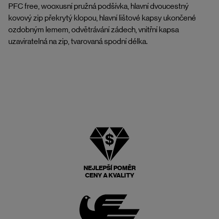
PFC free, wooxusní pružná podšívka, hlavní dvoucestný
kovový zip překrytý klopou, hlavní lištové kapsy ukončené
ozdobným lemem, odvětrávání zádech, vnitřní kapsa
uzaviratelná na zip, tvarovaná spodní délka.
NEJLEPŠÍ POMĚR
CENY A KVALITY