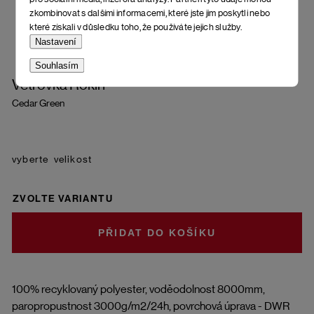
zkombinovat s dalšími informacemi, které jste jim poskytli nebo
které získali v důsledku toho, že používáte jejich služby.
Nastavení
Souhlasím
Větrovka Rokin
Cedar Green
velikost
ZVOLTE VARIANTU
DO KOŠÍKU
100% recyklovaný polyester, voděodolnost 8000mm,
paropropustnost 3000g/m2/24h, povrchová úprava - DWR