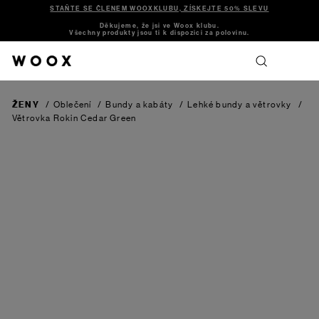
STAŇTE SE ČLENEM WOOXKLUBU, ZÍSKEJTE 50% SLEVU
Děkujeme, že jsi ve Woox klubu.
Všechny produkty jsou ti k dispozici za polovinu.
ŽENY
/
Oblečení
/
Bundy a kabáty
/
Lehké bundy a větrovky
/
Větrovka Rokin
Cedar Green