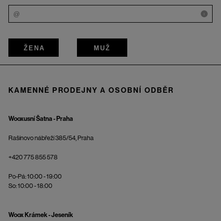
i
ŽENA
MUŽ
KAMENNÉ PRODEJNY A OSOBNÍ ODBĚR
Wooxusní Šatna - Praha
Rašínovo nábřeží 385/54, Praha
+420 775 855 578
Po-Pá: 10:00 - 19:00
So: 10:00 - 18:00
Woox Krámek - Jeseník