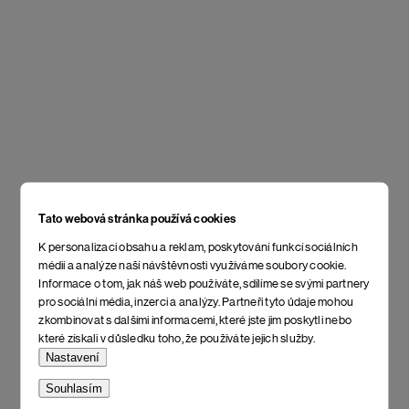
Tato webová stránka používá cookies
K personalizaci obsahu a reklam, poskytování funkcí sociálních
médií a analýze naší návštěvnosti využíváme soubory cookie.
Informace o tom, jak náš web používáte, sdílíme se svými partnery
pro sociální média, inzerci a analýzy. Partneři tyto údaje mohou
zkombinovat s dalšími informacemi, které jste jim poskytli nebo
které získali v důsledku toho, že používáte jejich služby.
Nastavení
Souhlasím