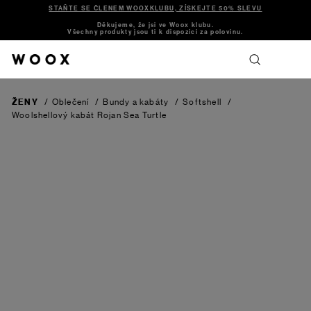
STAŇTE SE ČLENEM WOOXKLUBU, ZÍSKEJTE 50% SLEVU
Děkujeme, že jsi ve Woox klubu.
Všechny produkty jsou ti k dispozici za polovinu.
ŽENY
/
Oblečení
/
Bundy a kabáty
/
Softshell
/
Woolshellový kabát Rojan
Sea Turtle