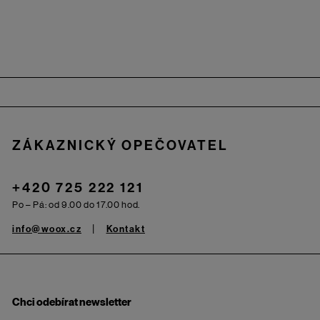
Zápatí
ZÁKAZNICKÝ OPEČOVATEL
+420 725 222 121
Po – Pá: od 9.00 do 17.00 hod.
info@woox.cz
Kontakt
Chci odebírat newsletter